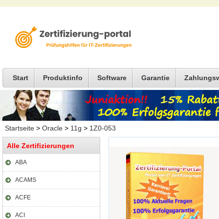
Start
Produktinfo
Software
Garantie
Zahlungs
Startseite
>
Oracle
>
11g
>
1Z0-053
Alle Zertifizierungen
ABA
ACAMS
ACFE
ACI