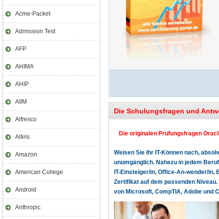
Acme-Packet
Admission Test
AFP
AHIMA
AHIP
AIIM
Die Schulungsfragen und Antw
Alfresco
Die originalen Prüfungsfragen Oracle
Altiris
Weisen Sie Ihr IT-Können nach, absolv
Amazon
unumgänglich. Nahezu in jedem Beruf o
American College
IT-Einsteiger/in, Office-An-wender/in, 
Zertifikat auf dem passenden Niveau. 
Android
von Microsoft, CompTIA, Adobe und Cer
Anthropic