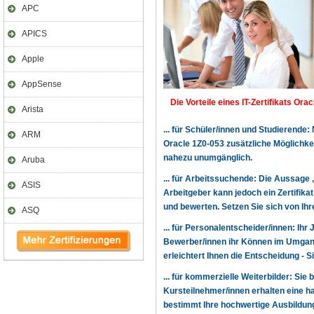
APC
APICS
Apple
AppSense
Die Vorteile eines IT-Zertifikats Orac
Arista
... für Schüler/innen und Studierende
ARM
Oracle 1Z0-053 zusätzliche Möglichke
nahezu unumgänglich.
Aruba
... für Arbeitssuchende: Die Aussage 
ASIS
Arbeitgeber kann jedoch ein Zertifika
und bewerten. Setzen Sie sich von Ihre
ASQ
... für Personalentscheider/innen: Ihr
Bewerber/innen ihr Können im Umgang
erleichtert Ihnen die Entscheidung - 
... für kommerzielle Weiterbilder: Sie 
Kursteilnehmer/innen erhalten eine h
bestimmt Ihre hochwertige Ausbildung,