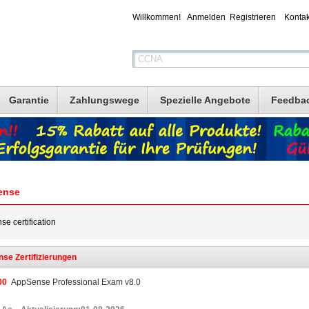
Willkommen!
Anmelden
Registrieren
Kontak
Garantie
Zahlungswege
Spezielle Angebote
Feedba
ense
e certification
se Zertifizierungen
00
AppSense Professional Exam v8.0