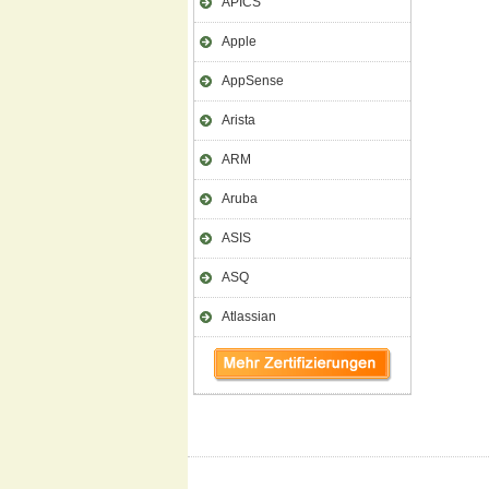
APICS
Apple
AppSense
Arista
ARM
Aruba
ASIS
ASQ
Atlassian