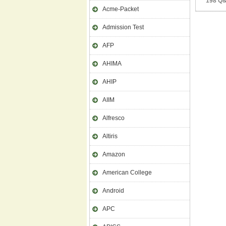
198 Q&
Acme-Packet
Admission Test
AFP
AHIMA
AHIP
AIIM
Alfresco
Altiris
Amazon
American College
Android
APC