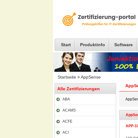
Start
Produktinfo
Software
Startseite
>
AppSense
AppS
Alle Zertifizierungen
ABA
AppSens
ACAMS
AppSen
ACFE
APP-1
ACI