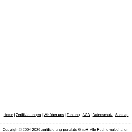
Home
|
Zertifizierungen
|
Wir über uns
|
Zahlung
|
AGB
|
Datenschutz
|
Sitemap
Copyright © 2004-2026 zertifizierung-portal.de GmbH. Alle Rechte vorbehalten.