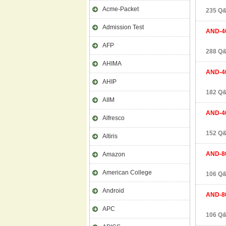
Acme-Packet
235 Q&
Admission Test
AND-4
AFP
288 Q&
AHIMA
AND-4
AHIP
182 Q&
AIIM
AND-4
Alfresco
152 Q&
Altiris
AND-8
Amazon
American College
106 Q&
Android
AND-8
APC
106 Q&