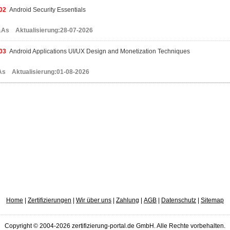
02
Android Security Essentials
As Aktualisierung:28-07-2026
03
Android Applications UI/UX Design and Monetization Techniques
s Aktualisierung:01-08-2026
Home
|
Zertifizierungen
|
Wir über uns
|
Zahlung
|
AGB
|
Datenschutz
|
Sitemap
Copyright © 2004-2026 zertifizierung-portal.de GmbH. Alle Rechte vorbehalten.