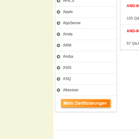
APICS
AND-8
Apple
105 Q&
AppSense
AND-8
Arista
97 Q&A
ARM
Aruba
ASIS
ASQ
Atlassian