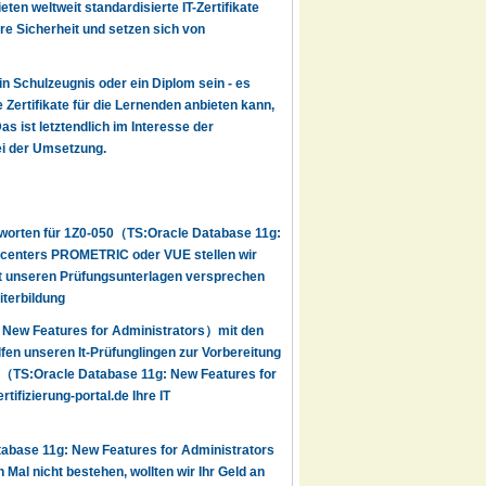
en weltweit standardisierte IT-Zertifikate
re Sicherheit und setzen sich von
ein Schulzeugnis oder ein Diplom sein - es
 Zertifikate für die Lernenden anbieten kann,
s ist letztendlich im Interesse der
ei der Umsetzung.
ntworten für 1Z0-050（TS:Oracle Database 11g:
estcenters PROMETRIC oder VUE stellen wir
 Mit unseren Prüfungsunterlagen versprechen
iterbildung
 New Features for Administrators）mit den
en unseren It-Prüfunglingen zur Vorbereitung
50（TS:Oracle Database 11g: New Features for
ifizierung-portal.de Ihre IT
abase 11g: New Features for Administrators
 Mal nicht bestehen, wollten wir Ihr Geld an