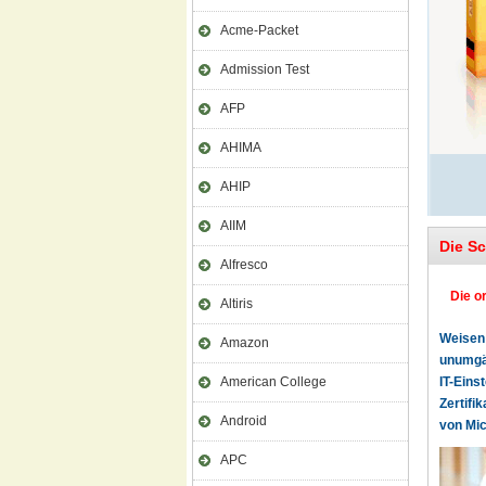
Acme-Packet
Admission Test
AFP
AHIMA
AHIP
AIIM
Die S
Alfresco
Die o
Altiris
Weisen 
Amazon
unumgän
American College
IT-Eins
Zertifi
Android
von Mic
APC