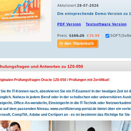
Aktulisiert:
28-07-2026
Die entsprechende Demo-Version zu 
PDF Version
Testsoftware Version
Preis:
€155.25
€39.99
SOFT(Softw
chulungsfragen und Antworten zu 1Z0-050
riginalen Prüfungsfragen Oracle 1Z0-050 / Prüfungen mit Zertifikat!
Sie Ihr IT-Können nach, absolvieren Sie ein IT-Examen! In der heutigen Zeit is
glich. Nahezu in jedem Beruf oder in der schulischen oder universitären Ausbi
teiger/in, Office-An-wender/in, Einsteiger/in in die IT-Technik oder Netzwerkadmin
kat auf dem passenden Niveau. www.zertifizierung-portal.de bietet über ein verb
rosoft, CompTIA, Adobe und Certiport an - es ist bestimmt das Richtige für Sie 