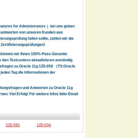
eatures for Administrators ）bei uns geben
Rückantworten von unseren Kunden aus
rungsprüfung fallen sollte, zahlen wir die
 Zertifizierungsprüfungen!
 können wir Ihnen 100%-Pass-Garantie
den Testcentern aktualisieren anständig
gsfragen zu Oracle 11g 1Z0-050 （TS:Oracle
eden Tag die Informationen der
rüfungsfragen und Antworten zu Oracle 11g
 Viel Erfolg! Für weitere Infos bitte Email
1Z0-591
1Z0-034