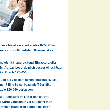
uss bietet ein anerkanntes IT-Zertifikat
hweis von multimedialem Können ist es
g oft nicht ausreichend. Ein potenzieller
7 im Aufbau-Level deutlich besser einschätzen
ikat Oracle 1Z0-050!
auch Sie vielleicht schon festgestellt, dass
en? Eine Bewerbung mit IT-Zertifikat
racle 1Z0-050 verlassen!
rte Ausbildung im IT-Bereich an. Ihre
IT-Kurse? Bei Ihnen vor Ort kennt man
r/innen in anderen Städten mit Ihrer