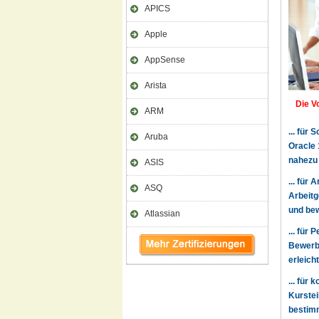
APICS
Apple
AppSense
Arista
Die Vo
ARM
... für
Aruba
Oracle 
nahezu
ASIS
... für
ASQ
Arbeitg
und bew
Atlassian
... für
Bewerbe
erleich
... für
Kurstei
bestimm