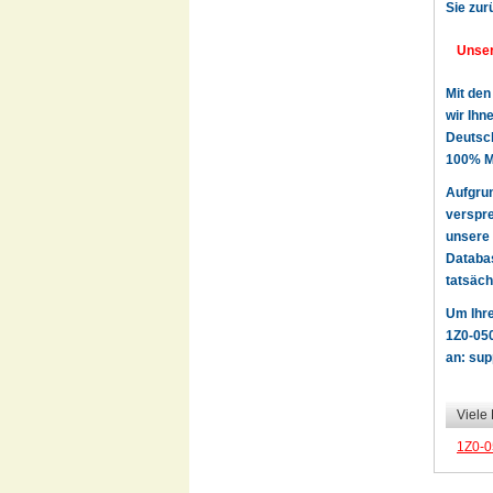
Sie zur
Unser
Mit den
wir Ihn
Deutsch
100% Ma
Aufgru
verspre
unsere 
Databas
tatsäch
Um Ihre
1Z0-050
an:
sup
Viele
1Z0-0