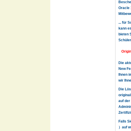
Beschei
Oracle 
Mitbewe
... für
kann es
bieten 
Schüler
Origi
Die akt
New Fea
Ihnen i
wir Ihn
Die Lös
origina
auf der
Adminis
Zertifi
Falls S
）auf ww