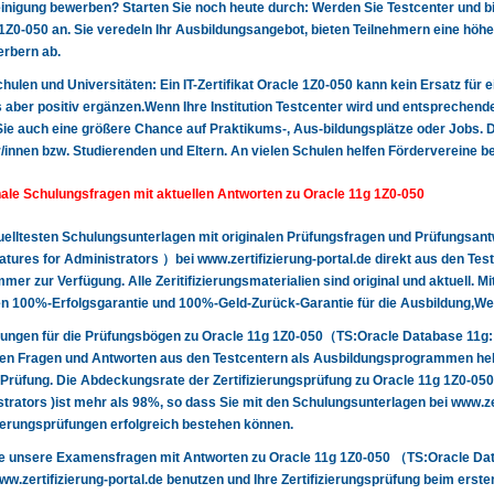
nigung bewerben? Starten Sie noch heute durch: Werden Sie Testcenter und biet
1Z0-050 an. Sie veredeln Ihr Ausbildungsangebot, bieten Teilnehmern eine höhe
rbern ab.
 Schulen und Universitäten: Ein IT-Zertifikat Oracle 1Z0-050 kann kein Ersatz für 
 aber positiv ergänzen.Wenn Ihre Institution Testcenter wird und entsprechende
Sie auch eine größere Chance auf Praktikums-, Aus-bildungsplätze oder Jobs. Da
/innen bzw. Studierenden und Eltern. An vielen Schulen helfen Fördervereine b
nale Schulungsfragen mit aktuellen Antworten zu Oracle 11g 1Z0-050
uelltesten Schulungsunterlagen mit originalen Prüfungsfragen und Prüfungsa
tures for Administrators ）bei www.zertifizierung-portal.de direkt aus den T
mmer zur Verfügung. Alle Zeritifizierungsmaterialien sind original und aktuell.
en 100%-Erfolgsgarantie und 100%-Geld-Zurück-Garantie für die Ausbildung,We
ungen für die Prüfungsbögen zu Oracle 11g 1Z0-050（TS:Oracle Database 11g:
len Fragen und Antworten aus den Testcentern als Ausbildungsprogrammen helf
 Prüfung. Die Abdeckungsrate der Zertifizierungsprüfung zu Oracle 11g 1Z0-0
trators )ist mehr als 98%, so dass Sie mit den Schulungsunterlagen bei www.zert
zierungsprüfungen erfolgreich bestehen können.
ie unsere Examensfragen mit Antworten zu Oracle 11g 1Z0-050 （TS:Oracle Dat
w.zertifizierung-portal.de benutzen und Ihre Zertifizierungsprüfung beim ersten