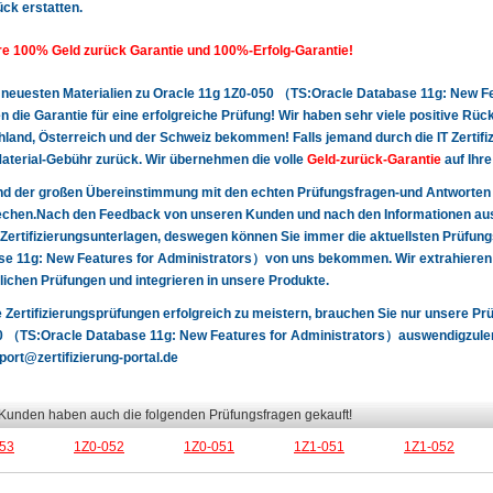
ück erstatten.
e 100% Geld zurück Garantie und 100%-Erfolg-Garantie!
 neuesten Materialien zu Oracle 11g 1Z0-050 （TS:Oracle Database 11g: New F
en die Garantie für eine erfolgreiche Prüfung! Wir haben sehr viele positive 
land, Österreich und der Schweiz bekommen! Falls jemand durch die IT Zertifizie
terial-Gebühr zurück. Wir übernehmen die volle
Geld-zurück-Garantie
auf Ihre
nd der großen Übereinstimmung mit den echten Prüfungsfragen-und Antworten
chen.Nach den Feedback von unseren Kunden und nach den Informationen aus 
Zertifizierungsunterlagen, deswegen können Sie immer die aktuellsten Prüfun
e 11g: New Features for Administrators）von uns bekommen. Wir extrahieren j
lichen Prüfungen und integrieren in unsere Produkte.
 Zertifizierungsprüfungen erfolgreich zu meistern, brauchen Sie nur unsere P
 （TS:Oracle Database 11g: New Features for Administrators）auswendigzulernen.
port@zertifizierung-portal.de
 Kunden haben auch die folgenden Prüfungsfragen gekauft!
53
1Z0-052
1Z0-051
1Z1-051
1Z1-052