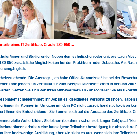
rteile eines IT-Zertifikats Oracle 1Z0-050 ...
 Schüler/innen und Studierende: Neben dem schulischen oder universitären Abschl
1Z0-050 zusätzliche Möglichkeiten bei der Praktikum- oder Jobsuche. Als Nac
 unumgänglich.
 Arbeitssuchende: Die Aussage „Ich habe Office-Kenntnisse“ ist bei der Bewerbun
eber kann jedoch ein Zertifikat für zum Beispiel Microsoft Word in Version 200
erten. Setzen Sie sich von Ihren Mitbewerbern ab - absolvieren Sie ein IT-Zertif
 Personalentscheider/innen: Ihr Job ist es, geeignetes Personal zu finden. Haben 
r/innen ihr Können im Umgang mit dem PC nicht ausreichend nachweisen könn
tert Ihnen die Entscheidung - Sie können sich auf die Aussage des Zertifikats O
 kommerzielle Weiterbilder: Sie bieten (bestimmt schon seit langer Zeit) qualifizie
lnehmer/innen erhalten eine hauseigene Teilnahmebestätigung für absolvierte 
t Ihre hochwertige Ausbildung, aber wie sieht es aus, wenn sich Ihre Teilnehme