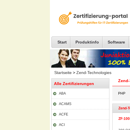
Start
Produktinfo
Software
Startseite
>
Zend-Technologies
Zend-
Alle Zertifizierungen
ABA
PHP
ACAMS
Zend-T
ACFE
ZF-100
ACI