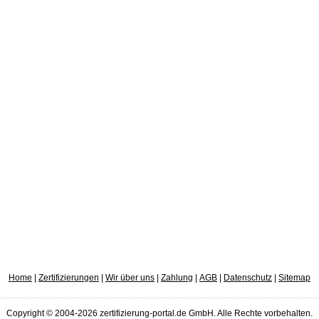
Home
|
Zertifizierungen
|
Wir über uns
|
Zahlung
|
AGB
|
Datenschutz
|
Sitemap
Copyright © 2004-2026 zertifizierung-portal.de GmbH. Alle Rechte vorbehalten.