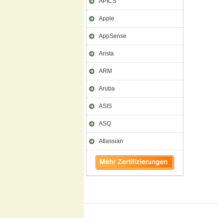
APICS
Apple
AppSense
Arista
ARM
Aruba
ASIS
ASQ
Atlassian