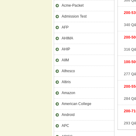
300 Q&
Acme-Packet
200-53
Admission Test
340 Q&
AFP
200-50
AHIMA
AHIP
316 Q&
AIIM
100-50
Alfresco
277 Q&
Altiris
200-55
Amazon
284 Q&
American College
200-71
Android
293 Q&
APC