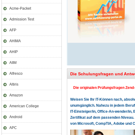
Acme-Packet
Admission Test
AFP
AHIMA
AHIP
AIIM
Alfresco
Die Schulungsfragen und Antwo
Altiris
Die originalen Prüfungsfragen Zend-
Amazon
Weisen Sie Ihr IT-Können nach, absolv
unumgänglich. Nahezu in jedem Beruf o
American College
IT-Einsteiger/in, Office-An-wender/in, 
Android
Zertifikat auf dem passenden Niveau. 
von Microsoft, CompTIA, Adobe und Cer
APC