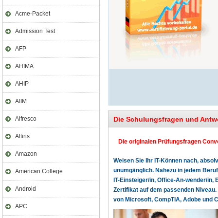
Acme-Packet
Admission Test
AFP
AHIMA
AHIP
AIIM
Alfresco
Die Schulungsfragen und Antw
Altiris
Die originalen Prüfungsfragen Conve
Amazon
Weisen Sie Ihr IT-Können nach, absolv
unumgänglich. Nahezu in jedem Beruf o
American College
IT-Einsteiger/in, Office-An-wender/in, 
Android
Zertifikat auf dem passenden Niveau. 
von Microsoft, CompTIA, Adobe und Cer
APC