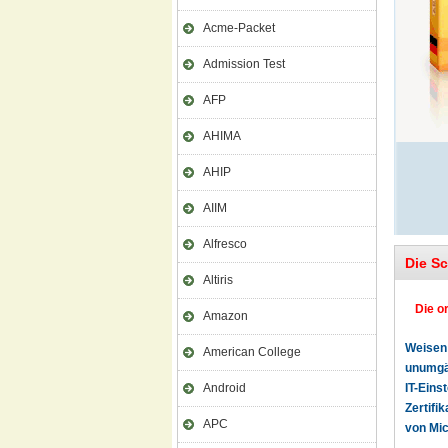
Acme-Packet
Admission Test
AFP
AHIMA
AHIP
AIIM
Alfresco
Die S
Altiris
Die o
Amazon
Weisen 
American College
unumgän
Android
IT-Eins
Zertifi
APC
von Mic