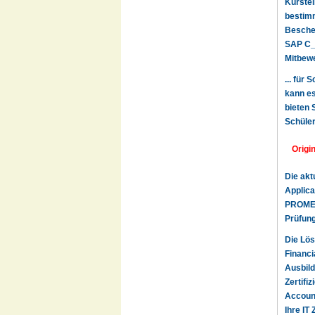
Kurstei
bestimm
Beschei
SAP C_T
Mitbewe
... für
kann es
bieten 
Schüler
Origi
Die akt
Applica
PROMETR
Prüfung
Die Lös
Financi
Ausbild
Zertifi
Account
Ihre IT