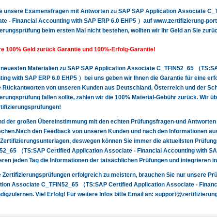
ie unsere Examensfragen mit Antworten zu SAP SAP Application Associate C_
te - Financial Accounting with SAP ERP 6.0 EHP5 ）auf www.zertifizierung-port
zierungsprüfung beim ersten Mal nicht bestehen, wollten wir Ihr Geld an Sie zurü
e 100% Geld zurück Garantie und 100%-Erfolg-Garantie!
 neuesten Materialien zu SAP SAP Application Associate C_TFIN52_65 （TS:SAP 
ing with SAP ERP 6.0 EHP5 ）bei uns geben wir Ihnen die Garantie für eine erfo
e Rückantworten von unseren Kunden aus Deutschland, Österreich und der Sch
zierungsprüfung fallen sollte, zahlen wir die 100% Material-Gebühr zurück. Wir 
rtifizierungsprüfungen!
nd der großen Übereinstimmung mit den echten Prüfungsfragen-und Antworten
chen.Nach den Feedback von unseren Kunden und nach den Informationen aus 
Zertifizierungsunterlagen, deswegen können Sie immer die aktuellsten Prüfun
52_65 （TS:SAP Certified Application Associate - Financial Accounting with
eren jeden Tag die Informationen der tatsächlichen Prüfungen und integrieren i
 Zertifizierungsprüfungen erfolgreich zu meistern, brauchen Sie nur unsere 
tion Associate C_TFIN52_65 （TS:SAP Certified Application Associate - Fina
igzulernen. Viel Erfolg! Für weitere Infos bitte Email an:
support@zertifizierung