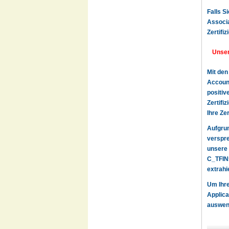
Falls S
Associa
Zertifi
Unser
Mit den
Account
positiv
Zertifi
Ihre Ze
Aufgru
verspre
unsere 
C_TFIN
extrahi
Um Ihre
Applica
auswend