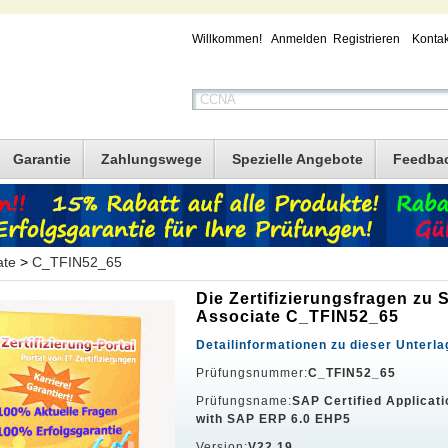
Willkommen!
Anmelden
Registrieren
Kontak
Garantie
Zahlungswege
Spezielle Angebote
Feedba
ate
>
C_TFIN52_65
Die Zertifizierungsfragen zu
Associate C_TFIN52_65
Detailinformationen zu dieser Unterla
Prüfungsnummer:
C_TFIN52_65
Prüfungsname:
SAP Certified Applicati
with SAP ERP 6.0 EHP5
Version:
V22.19