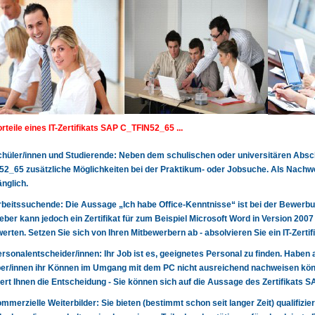
orteile eines IT-Zertifikats SAP C_TFIN52_65 ...
 Schüler/innen und Studierende: Neben dem schulischen oder universitären Absch
2_65 zusätzliche Möglichkeiten bei der Praktikum- oder Jobsuche. Als Nachw
nglich.
 Arbeitssuchende: Die Aussage „Ich habe Office-Kenntnisse“ ist bei der Bewerbun
eber kann jedoch ein Zertifikat für zum Beispiel Microsoft Word in Version 200
erten. Setzen Sie sich von Ihren Mitbewerbern ab - absolvieren Sie ein IT-Zert
 Personalentscheider/innen: Ihr Job ist es, geeignetes Personal zu finden. Haben 
r/innen ihr Können im Umgang mit dem PC nicht ausreichend nachweisen könn
tert Ihnen die Entscheidung - Sie können sich auf die Aussage des Zertifikats
 kommerzielle Weiterbilder: Sie bieten (bestimmt schon seit langer Zeit) qualifizie