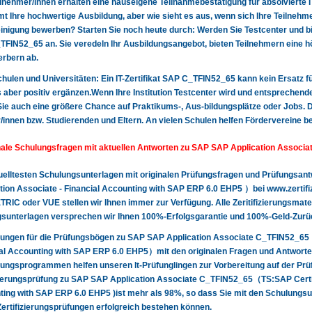
lnehmer/innen erhalten eine hauseigene Teilnahmebestätigung für absolvierte 
t Ihre hochwertige Ausbildung, aber wie sieht es aus, wenn sich Ihre Teilnehme
nigung bewerben? Starten Sie noch heute durch: Werden Sie Testcenter und biet
FIN52_65 an. Sie veredeln Ihr Ausbildungsangebot, bieten Teilnehmern eine hö
rbern ab.
 Schulen und Universitäten: Ein IT-Zertifikat SAP C_TFIN52_65 kann kein Ersatz f
 aber positiv ergänzen.Wenn Ihre Institution Testcenter wird und entsprechende
Sie auch eine größere Chance auf Praktikums-, Aus-bildungsplätze oder Jobs. Da
/innen bzw. Studierenden und Eltern. An vielen Schulen helfen Fördervereine b
nale Schulungsfragen mit aktuellen Antworten zu SAP SAP Application Associ
uelltesten Schulungsunterlagen mit originalen Prüfungsfragen und Prüfungsa
tion Associate - Financial Accounting with SAP ERP 6.0 EHP5 ）bei www.zertifiz
IC oder VUE stellen wir Ihnen immer zur Verfügung. Alle Zeritifizierungsmateria
sunterlagen versprechen wir Ihnen 100%-Erfolgsgarantie und 100%-Geld-Zurüc
ungen für die Prüfungsbögen zu SAP SAP Application Associate C_TFIN52_65（
al Accounting with SAP ERP 6.0 EHP5）mit den originalen Fragen und Antworte
ungsprogrammen helfen unseren It-Prüfunglingen zur Vorbereitung auf der Pr
zierungsprüfung zu SAP SAP Application Associate C_TFIN52_65（TS:SAP Certifi
ing with SAP ERP 6.0 EHP5 )ist mehr als 98%, so dass Sie mit den Schulungsun
 Zertifizierungsprüfungen erfolgreich bestehen können.