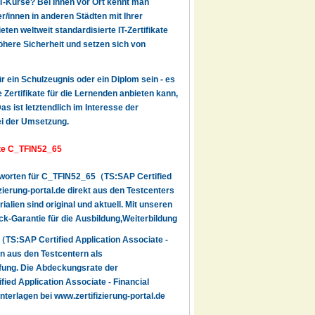
IT-Kurse? Bei Ihnen vor Ort kennt man
r/innen in anderen Städten mit Ihrer
en weltweit standardisierte IT-Zertifikate
here Sicherheit und setzen sich von
ür ein Schulzeugnis oder ein Diplom sein - es
 Zertifikate für die Lernenden anbieten kann,
s ist letztendlich im Interesse der
ei der Umsetzung.
ate C_TFIN52_65
ntworten für C_TFIN52_65（TS:SAP Certified
ierung-portal.de direkt aus den Testcenters
lien sind original und aktuell. Mit unseren
k-Garantie für die Ausbildung,Weiterbildung
TS:SAP Certified Application Associate -
n aus den Testcentern als
üfung. Die Abdeckungsrate der
ed Application Associate - Financial
terlagen bei www.zertifizierung-portal.de