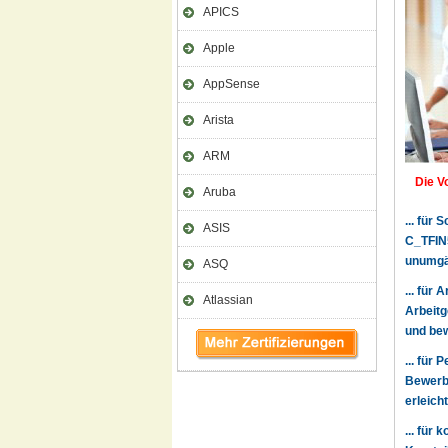
APICS
Apple
AppSense
Arista
ARM
Die V
Aruba
... für
ASIS
C_TFIN5
unumgä
ASQ
... für
Atlassian
Arbeitg
und bew
... für
Bewerbe
erleich
... für