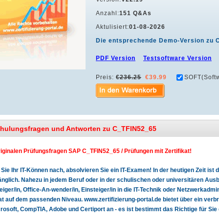
Anzahl:
151 Q&As
Aktulisiert:
01-08-2026
Die entsprechende Demo-Version zu 
PDF Version
Testsoftware Version
Preis:
€236.25
€39.99
SOFT(Softw
chulungsfragen und Antworten zu C_TFIN52_65
riginalen Prüfungsfragen SAP C_TFIN52_65 / Prüfungen mit Zertifikat!
Sie Ihr IT-Können nach, absolvieren Sie ein IT-Examen! In der heutigen Zeit is
glich. Nahezu in jedem Beruf oder in der schulischen oder universitären Ausbi
teiger/in, Office-An-wender/in, Einsteiger/in in die IT-Technik oder Netzwerkadmin
kat auf dem passenden Niveau. www.zertifizierung-portal.de bietet über ein verb
rosoft, CompTIA, Adobe und Certiport an - es ist bestimmt das Richtige für Sie 