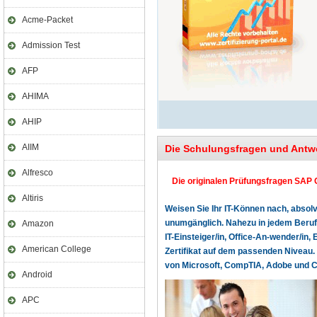
Acme-Packet
Admission Test
AFP
AHIMA
AHIP
AIIM
Die Schulungsfragen und Antw
Alfresco
Die originalen Prüfungsfragen SAP 
Altiris
Weisen Sie Ihr IT-Können nach, absolv
unumgänglich. Nahezu in jedem Beruf o
Amazon
IT-Einsteiger/in, Office-An-wender/in, 
American College
Zertifikat auf dem passenden Niveau. 
von Microsoft, CompTIA, Adobe und Cer
Android
APC