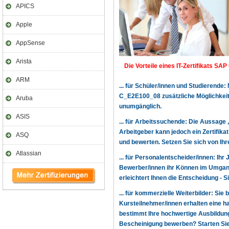
APICS
Apple
AppSense
Arista
Die Vorteile eines IT-Zertifikats SA
ARM
... für Schüler/innen und Studierende
C_E2E100_08 zusätzliche Möglichkeit
Aruba
unumgänglich.
ASIS
... für Arbeitssuchende: Die Aussage 
Arbeitgeber kann jedoch ein Zertifika
ASQ
und bewerten. Setzen Sie sich von Ihr
Atlassian
... für Personalentscheider/innen: Ihr
Bewerber/innen ihr Können im Umgang
erleichtert Ihnen die Entscheidung -
... für kommerzielle Weiterbilder: Sie 
Kursteilnehmer/innen erhalten eine h
bestimmt Ihre hochwertige Ausbildung,
Bescheinigung bewerben? Starten Sie n