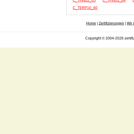
C_TFIN22_05
C_TFIN22_64
C_TERP10_60
Home
|
Zertifizierungen
|
Wir 
Copyright © 2004-2026 zertifi