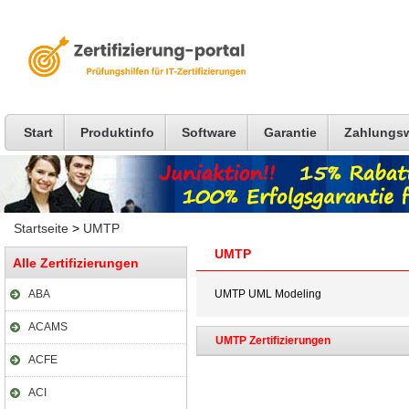
Start
Produktinfo
Software
Garantie
Zahlungs
Startseite
>
UMTP
UMTP
Alle Zertifizierungen
ABA
UMTP UML Modeling
ACAMS
UMTP Zertifizierungen
ACFE
ACI