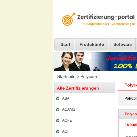
Start
Produktinfo
Software
Startseite
>
Polycom
Poly
Alle Zertifizierungen
ABA
Polycom
ACAMS
Polyco
ACFE
1K0-0
ACI