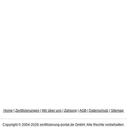
Home
|
Zertifizierungen
|
Wir über uns
|
Zahlung
|
AGB
|
Datenschutz
|
Sitemap
Copyright © 2004-2026 zertifizierung-portal.de GmbH. Alle Rechte vorbehalten.