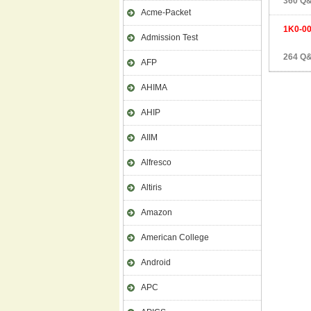
360 Q&
Acme-Packet
1K0-0
Admission Test
264 Q&
AFP
AHIMA
AHIP
AIIM
Alfresco
Altiris
Amazon
American College
Android
APC