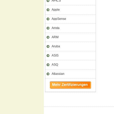
APICS
Apple
AppSense
Arista
ARM
Aruba
ASIS
ASQ
Atlassian