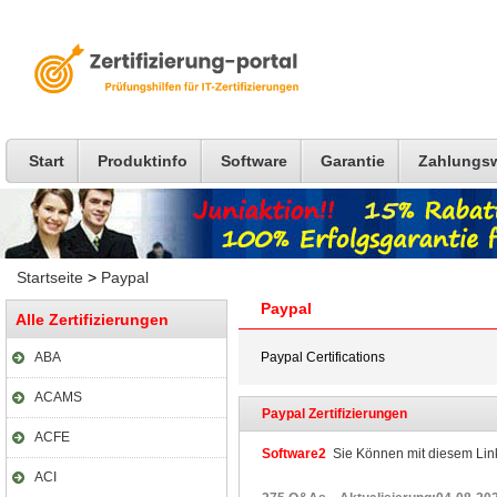
Start
Produktinfo
Software
Garantie
Zahlungs
Startseite
>
Paypal
Paypal
Alle Zertifizierungen
ABA
Paypal Certifications
ACAMS
Paypal Zertifizierungen
ACFE
Software2
Sie Können mit diesem Link 
ACI