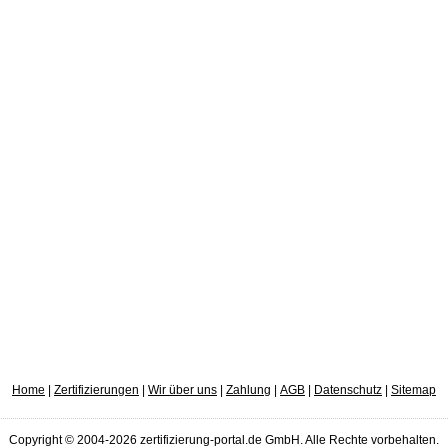
Home
|
Zertifizierungen
|
Wir über uns
|
Zahlung
|
AGB
|
Datenschutz
|
Sitemap
Copyright © 2004-2026 zertifizierung-portal.de GmbH. Alle Rechte vorbehalten.