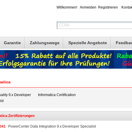
Willkommen!
Anmelden
Registrieren
Kontak
Garantie
Zahlungswege
Spezielle Angebote
Feedba
matica
ality 9.x Developer
Informatica Certification
ist
tica Zertifizierungen
041
PowerCenter Data Integration 9.x:Developer Specialist