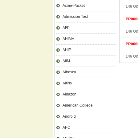
Acme-Packet
146 Q&
Admission Test
PR000
AFP
146 Q&
AHIMA
PR000
AHIP
146 Q&
AIIM
Alfresco
Altiris
Amazon
American College
Android
APC