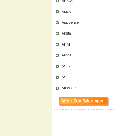
APICS
Apple
AppSense
Arista
ARM
Aruba
ASIS
ASQ
Atlassian