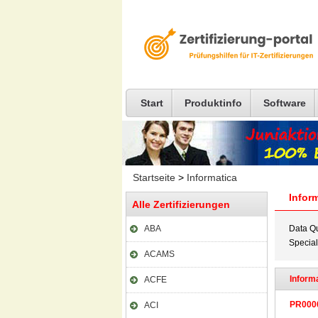
Start
Produktinfo
Software
Startseite
>
Informatica
Infor
Alle Zertifizierungen
ABA
Data Qu
Special
ACAMS
Informa
ACFE
PR000
ACI