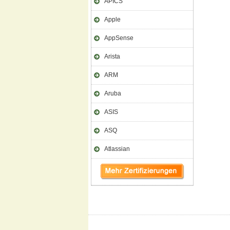
APICS
Apple
AppSense
Arista
ARM
Aruba
ASIS
ASQ
Atlassian