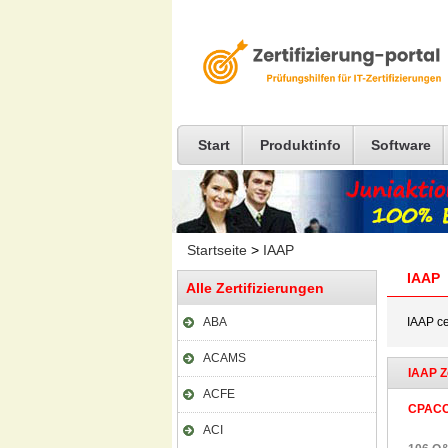
Start
Produktinfo
Software
Startseite
>
IAAP
IAAP
Alle Zertifizierungen
ABA
IAAP cer
ACAMS
IAAP Z
ACFE
CPAC
ACI