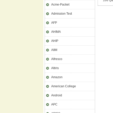
106 Q&
Acme-Packet
Admission Test
AFP
AHIMA
AHIP
AIIM
Alfresco
Altiris
Amazon
American College
Android
APC