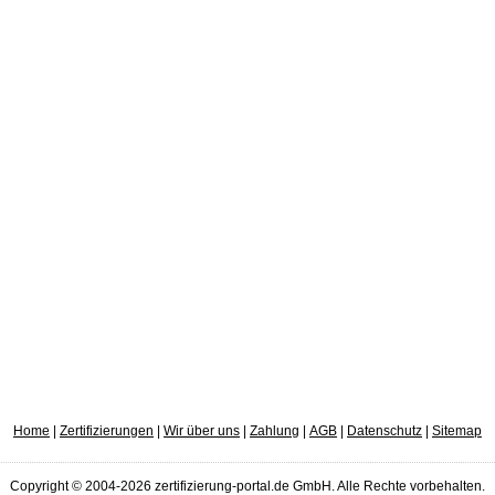
Home
|
Zertifizierungen
|
Wir über uns
|
Zahlung
|
AGB
|
Datenschutz
|
Sitemap
Copyright © 2004-2026 zertifizierung-portal.de GmbH. Alle Rechte vorbehalten.