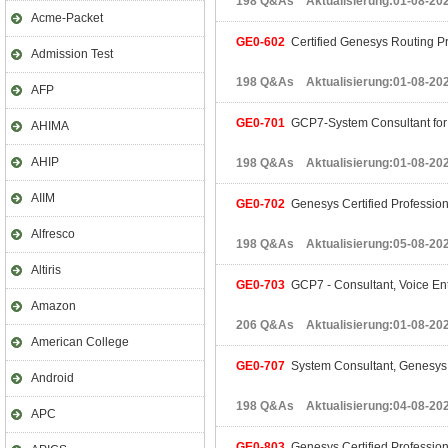
198 Q&As Aktualisierung:01-08-20
Acme-Packet
GE0-602
Certified Genesys Routing 
Admission Test
198 Q&As Aktualisierung:01-08-20
AFP
GE0-701
GCP7-System Consultant for
AHIMA
AHIP
198 Q&As Aktualisierung:01-08-20
AIIM
GE0-702
Genesys Certified Profession
Alfresco
198 Q&As Aktualisierung:05-08-20
Altiris
GE0-703
GCP7 - Consultant, Voice Ent
Amazon
206 Q&As Aktualisierung:01-08-20
American College
GE0-707
System Consultant, Genesys
Android
198 Q&As Aktualisierung:04-08-20
APC
GE0-803
Genesys Certified Profession