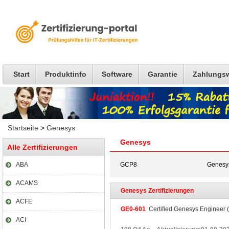
Start
Produktinfo
Software
Garantie
Zahlungs
Startseite
>
Genesys
Genesys
Alle Zertifizierungen
ABA
GCP8
Genesy
ACAMS
Genesys Zertifizierungen
ACFE
GE0-601
Certified Genesys Engineer
ACI