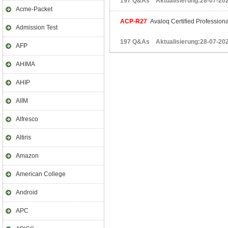
197 Q&As Aktualisierung:28-07-20
Acme-Packet
ACP-R27
Avaloq Certified Professiona
Admission Test
197 Q&As Aktualisierung:28-07-20
AFP
AHIMA
AHIP
AIIM
Alfresco
Altiris
Amazon
American College
Android
APC