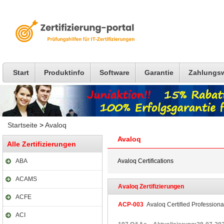
Start
Produktinfo
Software
Garantie
Zahlungs
Startseite
>
Avaloq
Avaloq
Alle Zertifizierungen
ABA
Avaloq Certifications
ACAMS
Avaloq Zertifizierungen
ACFE
ACP-003
Avaloq Certified Profession
ACI