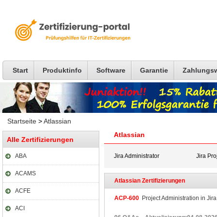
Start
Produktinfo
Software
Garantie
Zahlungs
Startseite
>
Atlassian
Atlassian
Alle Zertifizierungen
ABA
Jira Administrator
Jira Pro
ACAMS
Atlassian Zertifizierungen
ACFE
ACP-600
Project Administration in Jir
ACI