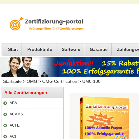
Start
Produktinfo
Software
Garantie
Zahlungs
Startseite
>
OMG
>
OMG Certification
>
UM0-100
Alle Zertifizierungen
ABA
ACAMS
ACFE
ACI