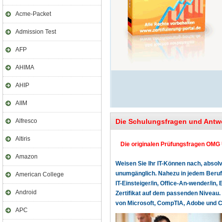
Acme-Packet
Admission Test
AFP
AHIMA
AHIP
AIIM
Alfresco
Die Schulungsfragen und Antw
Altiris
Die originalen Prüfungsfragen OMG U
Amazon
Weisen Sie Ihr IT-Können nach, absolv
unumgänglich. Nahezu in jedem Beruf o
American College
IT-Einsteiger/in, Office-An-wender/in, 
Android
Zertifikat auf dem passenden Niveau. 
von Microsoft, CompTIA, Adobe und Cer
APC