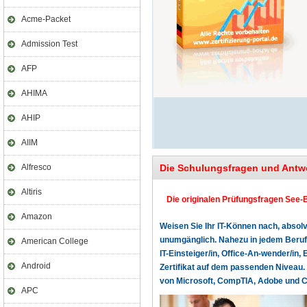
Acme-Packet
Admission Test
AFP
AHIMA
AHIP
AIIM
Alfresco
Die Schulungsfragen und Antw
Altiris
Die originalen Prüfungsfragen See-B
Amazon
Weisen Sie Ihr IT-Können nach, absolv
unumgänglich. Nahezu in jedem Beruf o
American College
IT-Einsteiger/in, Office-An-wender/in, 
Android
Zertifikat auf dem passenden Niveau. 
von Microsoft, CompTIA, Adobe und Cer
APC