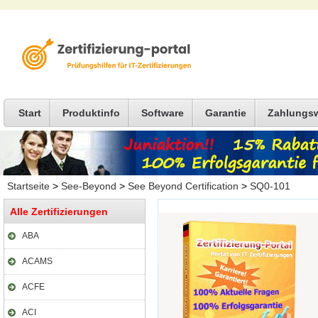
Start
Produktinfo
Software
Garantie
Zahlungs
Startseite
>
See-Beyond
>
See Beyond Certification
>
SQ0-101
Alle Zertifizierungen
ABA
ACAMS
ACFE
ACI