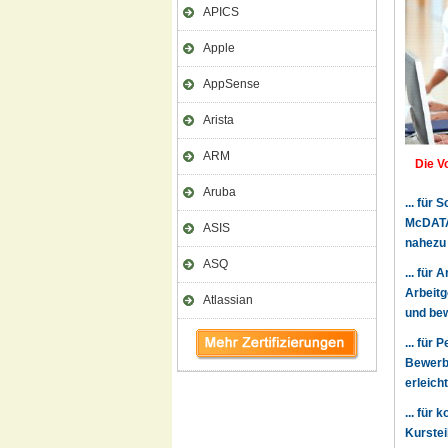
APICS
Apple
AppSense
Arista
ARM
Die V
Aruba
... für
McDATA 
ASIS
nahezu
ASQ
... für
Arbeitg
Atlassian
und bew
... für
Bewerbe
erleich
... für
Kurstei