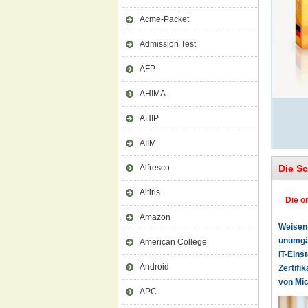
Acme-Packet
Admission Test
AFP
AHIMA
AHIP
AIIM
Alfresco
Die S
Altiris
Die o
Amazon
Weisen 
unumgän
American College
IT-Eins
Android
Zertifi
von Mic
APC