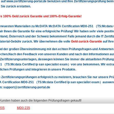
uf www.zertifizierung-portal.de benutzen und Ihre Zertifizierungsprüfung beim e
 Sie zurück erstatten.
e 100% Geld zurück Garantie und 100%-Erfolg-Garantie!
 neuesten Materialien zu McDATA McDATA Certification MD0-251 （TS:Mcdata Ce
ir Ihnen die Garantie für eine erfolgreiche Prüfung! Wir haben sehr viele pos
land, Österreich und der Schweiz bekommen! Falls jemand durch die IT Zertifizie
terial-Gebühr zurück. Wir übernehmen die volle
Geld-zurück-Garantie
auf Ihre
nd der großen Übereinstimmung mit den echten Prüfungsfragen-und Antworten
chen.Nach den Feedback von unseren Kunden und nach den Informationen aus 
Zertifizierungsunterlagen, deswegen können Sie immer die aktuellsten Prüfu
 （TS:Mcdata Certified ip san specialist exam）von uns bekommen. Wir extrahi
lichen Prüfungen und integrieren in unsere Produkte.
 Zertifizierungsprüfungen erfolgreich zu meistern, brauchen Sie nur unsere 
Certification MD0-251 （TS:Mcdata Certified ip san specialist exam）auswendigz
an:
support@zertifizierung-portal.de
 Kunden haben auch die folgenden Prüfungsfragen gekauft!
205
MD0-235