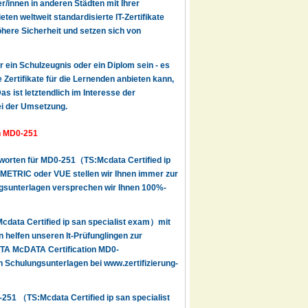
r/innen in anderen Städten mit Ihrer
en weltweit standardisierte IT-Zertifikate
here Sicherheit und setzen sich von
r ein Schulzeugnis oder ein Diplom sein - es
 Zertifikate für die Lernenden anbieten kann,
s ist letztendlich im Interesse der
ei der Umsetzung.
on MD0-251
tworten für MD0-251（TS:Mcdata Certified ip
OMETRIC oder VUE stellen wir Ihnen immer zur
fungsunterlagen versprechen wir Ihnen 100%-
data Certified ip san specialist exam）mit
helfen unseren It-Prüfunglingen zur
ATA McDATA Certification MD0-
n Schulungsunterlagen bei www.zertifizierung-
51 （TS:Mcdata Certified ip san specialist