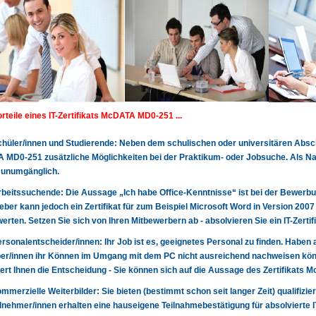
orteile eines IT-Zertifikats McDATA MD0-251 ...
 Schüler/innen und Studierende: Neben dem schulischen oder universitären Abschl
MD0-251 zusätzliche Möglichkeiten bei der Praktikum- oder Jobsuche. Als N
 unumgänglich.
 Arbeitssuchende: Die Aussage „Ich habe Office-Kenntnisse“ ist bei der Bewerbun
eber kann jedoch ein Zertifikat für zum Beispiel Microsoft Word in Version 200
erten. Setzen Sie sich von Ihren Mitbewerbern ab - absolvieren Sie ein IT-Zer
 Personalentscheider/innen: Ihr Job ist es, geeignetes Personal zu finden. Haben 
r/innen ihr Können im Umgang mit dem PC nicht ausreichend nachweisen könn
tert Ihnen die Entscheidung - Sie können sich auf die Aussage des Zertifikat
 kommerzielle Weiterbilder: Sie bieten (bestimmt schon seit langer Zeit) qualifizie
lnehmer/innen erhalten eine hauseigene Teilnahmebestätigung für absolvierte 