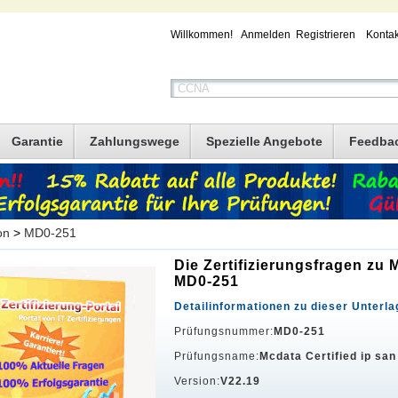
Willkommen!
Anmelden
Registrieren
Kontak
Garantie
Zahlungswege
Spezielle Angebote
Feedba
on
>
MD0-251
Die Zertifizierungsfragen zu
MD0-251
Detailinformationen zu dieser Unterla
Prüfungsnummer:
MD0-251
Prüfungsname:
Mcdata Certified ip san
Version:
V22.19