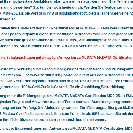
t Ihre hochwertige Ausbildung, aber wie sieht es aus, wenn sich Ihre Teilnehme
nigung bewerben? Starten Sie noch heute durch: Werden Sie Testcenter und biet
MD0-251 an. Sie veredeln Ihr Ausbildungsangebot, bieten Teilnehmern eine hö
rbern ab.
 Schulen und Universitäten: Ein IT-Zertifikat McDATA MD0-251 kann kein Ersatz fü
 aber positiv ergänzen.Wenn Ihre Institution Testcenter wird und entsprechende
Sie auch eine größere Chance auf Praktikums-, Aus-bildungsplätze oder Jobs. Da
/innen bzw. Studierenden und Eltern. An vielen Schulen helfen Fördervereine b
nale Schulungsfragen mit aktuellen Antworten zu McDATA McDATA Certificati
uelltesten Schulungsunterlagen mit originalen Prüfungsfragen und Prüfungsan
cialist exam ）bei www.zertifizierung-portal.de direkt aus den Testcenters PR
ng. Alle Zeritifizierungsmaterialien sind original und aktuell. Mit unseren Prü
garantie und 100%-Geld-Zurück-Garantie für die Ausbildung,Weiterbildung
sungen für die Prüfungsbögen zu McDATA McDATA Certification MD0-251（TS:Mc
ginalen Fragen und Antworten aus den Testcentern als Ausbildungsprogrammen 
itung auf der Prüfung. Die Abdeckungsrate der Zertifizierungsprüfung zu McD
Mcdata Certified ip san specialist exam )ist mehr als 98%, so dass Sie mit de
de Ihre IT Zertifizierungsprüfungen erfolgreich bestehen können.
ie unsere Examensfragen mit Antworten zu McDATA McDATA Certification MD0-2