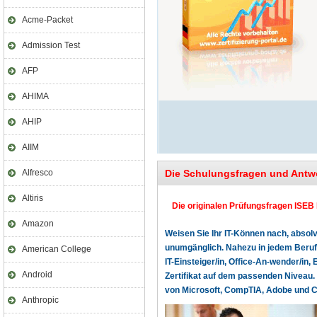
Acme-Packet
Admission Test
AFP
AHIMA
AHIP
AIIM
Alfresco
Die Schulungsfragen und Antw
Altiris
Die originalen Prüfungsfragen ISEB 
Amazon
Weisen Sie Ihr IT-Können nach, absolv
unumgänglich. Nahezu in jedem Beruf o
American College
IT-Einsteiger/in, Office-An-wender/in, 
Android
Zertifikat auf dem passenden Niveau. 
von Microsoft, CompTIA, Adobe und Cer
Anthropic