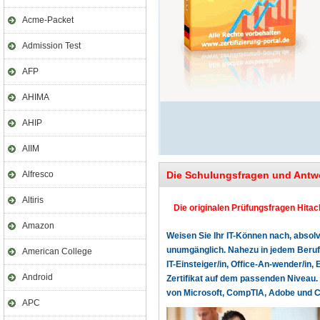
Acme-Packet
Admission Test
AFP
AHIMA
AHIP
AIIM
Alfresco
Die Schulungsfragen und Antw
Altiris
Die originalen Prüfungsfragen Hitach
Amazon
Weisen Sie Ihr IT-Können nach, absolv
unumgänglich. Nahezu in jedem Beruf o
American College
IT-Einsteiger/in, Office-An-wender/in, 
Android
Zertifikat auf dem passenden Niveau. 
von Microsoft, CompTIA, Adobe und Cer
APC