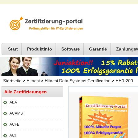
Start
Produktinfo
Software
Garantie
Zahlungs
Startseite
>
Hitachi
>
Hitachi Data Systems Certification
>
HH0-200
Alle Zertifizierungen
ABA
ACAMS
ACFE
ACI