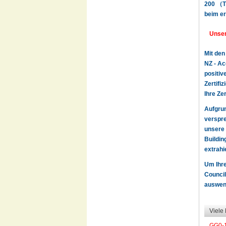
200 （TS
beim er
Unser
Mit den
NZ - Ac
positiv
Zertifi
Ihre Ze
Aufgru
verspre
unsere 
Buildin
extrahi
Um Ihre
Council
auswend
Viele
GG0-