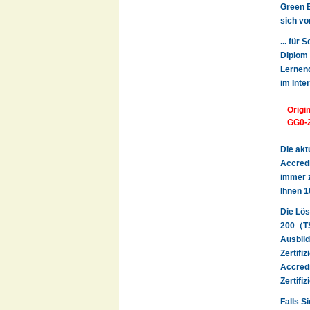
Green B
sich vo
... für
Diplom 
Lernend
im Inte
Origi
GG0-
Die akt
Accredi
immer z
Ihnen 1
Die Lös
200（TS:
Ausbild
Zertifi
Accredi
Zertifi
Falls S