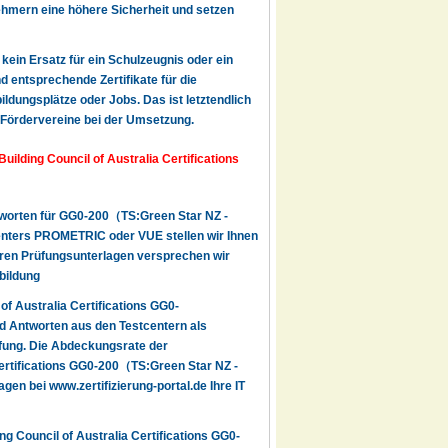
nehmern eine höhere Sicherheit und setzen
 kein Ersatz für ein Schulzeugnis oder ein
d entsprechende Zertifikate für die
ldungsplätze oder Jobs. Das ist letztendlich
n Fördervereine bei der Umsetzung.
ilding Council of Australia Certifications
ntworten für GG0-200（TS:Green Star NZ -
centers PROMETRIC oder VUE stellen wir Ihnen
nseren Prüfungsunterlagen versprechen wir
bildung
f Australia Certifications GG0-
d Antworten aus den Testcentern als
üfung. Die Abdeckungsrate der
 Certifications GG0-200（TS:Green Star NZ -
en bei www.zertifizierung-portal.de Ihre IT
g Council of Australia Certifications GG0-