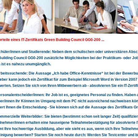
rteile eines IT-Zertifikats Green Building Council GG0-200 ...
 Schüler/innen und Studierende: Neben dem schulischen oder universitären Abschl
uilding Council GG0-200 zusätzliche Möglichkeiten bei der Praktikum- oder J
ist es nahezu unumgänglich.
 Arbeitssuchende: Die Aussage „Ich habe Office-Kenntnisse“ ist bei der Bewerbun
eber kann jedoch ein Zertifikat für zum Beispiel Microsoft Word in Version 200
erten. Setzen Sie sich von Ihren Mitbewerbern ab - absolvieren Sie ein IT-Zerti
 Personalentscheider/innen: Ihr Job ist es, geeignetes Personal zu finden. Haben 
r/innen ihr Können im Umgang mit dem PC nicht ausreichend nachweisen könn
tert Ihnen die Entscheidung - Sie können sich auf die Aussage des Zertifikats 
 kommerzielle Weiterbilder: Sie bieten (bestimmt schon seit langer Zeit) qualifizie
lnehmer/innen erhalten eine hauseigene Teilnahmebestätigung für absolvierte 
t Ihre hochwertige Ausbildung, aber wie sieht es aus, wenn sich Ihre Teilnehme
nigung bewerben? Starten Sie noch heute durch: Werden Sie Testcenter und biet