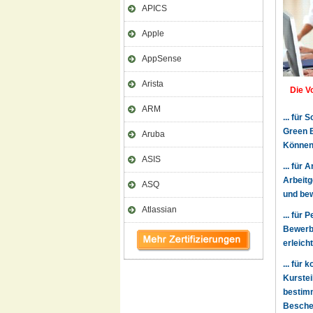
APICS
Apple
AppSense
Arista
Die Vo
ARM
... für
Green B
Aruba
Können 
ASIS
... für
Arbeitg
ASQ
und bew
Atlassian
... für
Bewerbe
erleich
... für
Kurstei
bestimm
Beschei