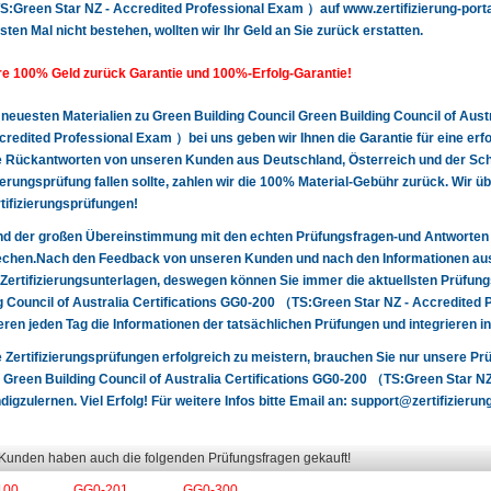
:Green Star NZ - Accredited Professional Exam ）auf www.zertifizierung-portal
sten Mal nicht bestehen, wollten wir Ihr Geld an Sie zurück erstatten.
e 100% Geld zurück Garantie und 100%-Erfolg-Garantie!
 neuesten Materialien zu Green Building Council Green Building Council of Aus
credited Professional Exam ）bei uns geben wir Ihnen die Garantie für eine erfo
e Rückantworten von unseren Kunden aus Deutschland, Österreich und der Sch
zierungsprüfung fallen sollte, zahlen wir die 100% Material-Gebühr zurück. Wir 
rtifizierungsprüfungen!
nd der großen Übereinstimmung mit den echten Prüfungsfragen-und Antworten
chen.Nach den Feedback von unseren Kunden und nach den Informationen aus 
Zertifizierungsunterlagen, deswegen können Sie immer die aktuellsten Prüfung
g Council of Australia Certifications GG0-200 （TS:Green Star NZ - Accredit
eren jeden Tag die Informationen der tatsächlichen Prüfungen und integrieren i
 Zertifizierungsprüfungen erfolgreich zu meistern, brauchen Sie nur unsere P
 Green Building Council of Australia Certifications GG0-200 （TS:Green Star 
igzulernen. Viel Erfolg! Für weitere Infos bitte Email an:
support@zertifizierung
 Kunden haben auch die folgenden Prüfungsfragen gekauft!
100
GG0-201
GG0-300