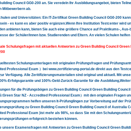
uilding Council GG0-200 an. Sie veredeln Ihr Ausbildungsangebot, bieten Teil
n Mitbewerbern ab.
 Schulen und Universitäten: Ein IT-Zertifikat Green Building Council GG0-200 kann
sein - es kann es aber positiv ergänzen.Wenn Ihre Institution Testcenter wird un
en anbieten kann, bieten Sie auch eine größere Chance auf Praktikums-, Aus-bi
resse der Schüler/innen bzw. Studierenden und Eltern. An vielen Schulen helfe
nale Schulungsfragen mit aktuellen Antworten zu Green Building Council Green Bu
200
uelltesten Schulungsunterlagen mit originalen Prüfungsfragen und Prüfungsa
ted Professional Exam ）bei www.zertifizierung-portal.de direkt aus den Test
ur Verfügung. Alle Zeritifizierungsmaterialien sind original und aktuell. Mit u
00%-Erfolgsgarantie und 100%-Geld-Zurück-Garantie für die Ausbildung,Weiter
ungen für die Prüfungsbögen zu Green Building Council Green Building Council o
Green Star NZ - Accredited Professional Exam）mit den originalen Fragen un
ungsprogrammen helfen unseren It-Prüfunglingen zur Vorbereitung auf der Pr
zierungsprüfung zu Green Building Council Green Building Council of Australia
ted Professional Exam )ist mehr als 98%, so dass Sie mit den Schulungsunterlag
zierungsprüfungen erfolgreich bestehen können.
ie unsere Examensfragen mit Antworten zu Green Building Council Green Buildin