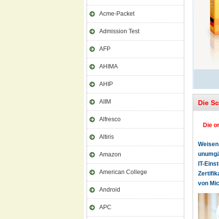
Acme-Packet
Admission Test
AFP
AHIMA
AHIP
AIIM
Die S
Alfresco
Die o
Altiris
Weisen 
unumgän
Amazon
IT-Eins
American College
Zertifi
von Mic
Android
APC