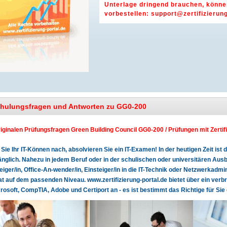
Unterlage dringend brauchen, können
vorbestellen:
support@zertifizierung
chulungsfragen und Antworten zu GG0-200
riginalen Prüfungsfragen Green Building Council GG0-200 / Prüfungen mit Zertifi
Sie Ihr IT-Können nach, absolvieren Sie ein IT-Examen! In der heutigen Zeit is
glich. Nahezu in jedem Beruf oder in der schulischen oder universitären Ausbi
teiger/in, Office-An-wender/in, Einsteiger/in in die IT-Technik oder Netzwerkadmin
kat auf dem passenden Niveau. www.zertifizierung-portal.de bietet über ein verb
rosoft, CompTIA, Adobe und Certiport an - es ist bestimmt das Richtige für Sie 