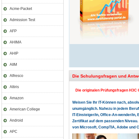
Acme-Packet
Admission Test
AFP
AHIMA
AHIP
AIIM
Alfresco
Die Schulungsfragen und Antw
Altiris
Die originalen Prüfungsfragen H3C G
Amazon
Weisen Sie Ihr IT-Können nach, absolv
unumgänglich. Nahezu in jedem Beruf o
American College
IT-Einsteiger/in, Office-An-wender/in, 
Android
Zertifikat auf dem passenden Niveau. 
von Microsoft, CompTIA, Adobe und Cer
APC