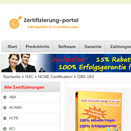
Start
Produktinfo
Software
Garantie
Zahlungs
Startseite
>
H3C
>
HCNE Certification
>
GB0-183
Alle Zertifizierungen
ABA
ACAMS
ACFE
ACI