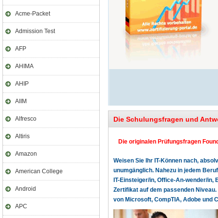
Acme-Packet
Admission Test
AFP
AHIMA
AHIP
AIIM
Alfresco
Die Schulungsfragen und Antw
Altiris
Die originalen Prüfungsfragen Found
Amazon
Weisen Sie Ihr IT-Können nach, absolv
unumgänglich. Nahezu in jedem Beruf o
American College
IT-Einsteiger/in, Office-An-wender/in, 
Android
Zertifikat auf dem passenden Niveau. 
von Microsoft, CompTIA, Adobe und Cer
APC