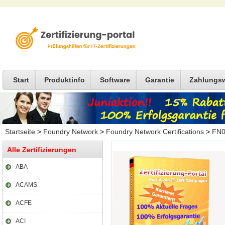
Start
Produktinfo
Software
Garantie
Zahlungs
Startseite
>
Foundry Network
>
Foundry Network Certifications
>
FN0
Alle Zertifizierungen
ABA
ACAMS
ACFE
ACI