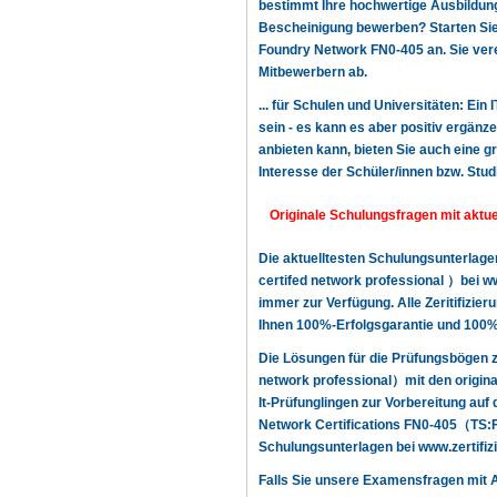
bestimmt Ihre hochwertige Ausbildung,
Bescheinigung bewerben? Starten Sie n
Foundry Network FN0-405 an. Sie vere
Mitbewerbern ab.
... für Schulen und Universitäten: Ein
sein - es kann es aber positiv ergänz
anbieten kann, bieten Sie auch eine g
Interesse der Schüler/innen bzw. Stud
Originale Schulungsfragen mit aktu
Die aktuelltesten Schulungsunterlag
certifed network professional ）bei w
immer zur Verfügung. Alle Zeritifizie
Ihnen 100%-Erfolgsgarantie und 100%-
Die Lösungen für die Prüfungsbögen 
network professional）mit den origin
It-Prüfunglingen zur Vorbereitung au
Network Certifications FN0-405（TS:Fo
Schulungsunterlagen bei www.zertifizi
Falls Sie unsere Examensfragen mit 