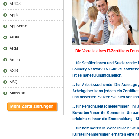
APICS
Apple
AppSense
Arista
ARM
Die Vorteile eines IT-Zertifikats Fou
Aruba
... für Schüler/innen und Studierende
Foundry Network FN0-405 zusätzliche
ASIS
ist es nahezu unumgänglich.
ASQ
... für Arbeitssuchende: Die Aussage 
Arbeitgeber kann jedoch ein Zertifika
Atlassian
und bewerten. Setzen Sie sich von Ihr
... für Personalentscheider/innen: Ihr
Bewerber/innen ihr Können im Umgang
erleichtert Ihnen die Entscheidung - 
... für kommerzielle Weiterbilder: Sie 
Kursteilnehmer/innen erhalten eine h