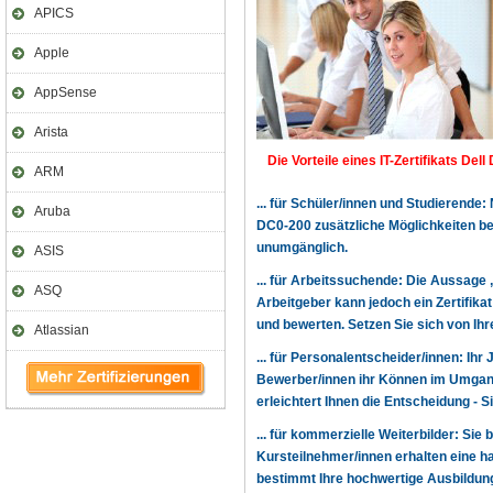
APICS
Apple
AppSense
Arista
Die Vorteile eines IT-Zertifikats Dell
ARM
... für Schüler/innen und Studierende
Aruba
DC0-200 zusätzliche Möglichkeiten b
unumgänglich.
ASIS
... für Arbeitssuchende: Die Aussage 
ASQ
Arbeitgeber kann jedoch ein Zertifika
und bewerten. Setzen Sie sich von Ihre
Atlassian
... für Personalentscheider/innen: Ihr
Bewerber/innen ihr Können im Umgang
erleichtert Ihnen die Entscheidung - 
... für kommerzielle Weiterbilder: Sie 
Kursteilnehmer/innen erhalten eine h
bestimmt Ihre hochwertige Ausbildung,