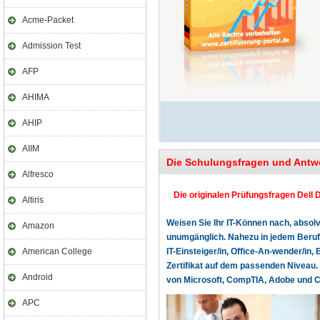
Acme-Packet
Admission Test
AFP
AHIMA
AHIP
AIIM
Die Schulungsfragen und Antw
Alfresco
Die originalen Prüfungsfragen Dell D
Altiris
Weisen Sie Ihr IT-Können nach, absolv
Amazon
unumgänglich. Nahezu in jedem Beruf o
American College
IT-Einsteiger/in, Office-An-wender/in, 
Zertifikat auf dem passenden Niveau. 
Android
von Microsoft, CompTIA, Adobe und Cer
APC