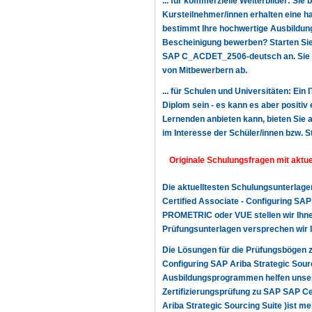
... für kommerzielle Weiterbilder: Sie 
Kursteilnehmer/innen erhalten eine h
bestimmt Ihre hochwertige Ausbildung,
Bescheinigung bewerben? Starten Sie n
SAP C_ACDET_2506-deutsch an. Sie ve
von Mitbewerbern ab.
... für Schulen und Universitäten: Ei
Diplom sein - es kann es aber positiv 
Lernenden anbieten kann, bieten Sie a
im Interesse der Schüler/innen bzw. S
Originale Schulungsfragen mit akt
Die aktuelltesten Schulungsunterla
Certified Associate - Configuring SAP
PROMETRIC oder VUE stellen wir Ihnen 
Prüfungsunterlagen versprechen wir 
Die Lösungen für die Prüfungsbögen
Configuring SAP Ariba Strategic Sour
Ausbildungsprogrammen helfen unsere
Zertifizierungsprüfung zu SAP SAP C
Ariba Strategic Sourcing Suite )ist me