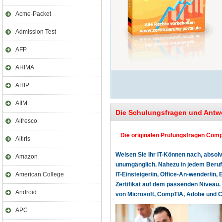
Acme-Packet
Admission Test
AFP
AHIMA
AHIP
AIIM
Die Schulungsfragen und Antw
Alfresco
Die originalen Prüfungsfragen CompT
Altiris
Weisen Sie Ihr IT-Können nach, absolv
Amazon
unumgänglich. Nahezu in jedem Beruf o
American College
IT-Einsteiger/in, Office-An-wender/in, 
Zertifikat auf dem passenden Niveau. 
Android
von Microsoft, CompTIA, Adobe und Cer
APC