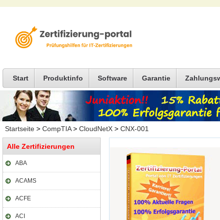
Start
Produktinfo
Software
Garantie
Zahlungs
Startseite
>
CompTIA
>
CloudNetX
>
CNX-001
Alle Zertifizierungen
ABA
ACAMS
ACFE
ACI