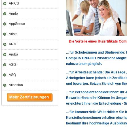
APICS
Apple
AppSense
Arista
Die Vorteile eines IT-Zertifikats Co
ARM
... für Schüler/innen und Studierende
Aruba
CompTIA CNX-001 zusätzliche Möglich
nahezu unumgänglich.
ASIS
... für Arbeitssuchende: Die Aussage 
ASQ
Arbeitgeber kann jedoch ein Zertifika
und bewerten. Setzen Sie sich von Ihr
Atlassian
... für Personalentscheider/innen: Ihr
Bewerber/innen ihr Können im Umgang
erleichtert Ihnen die Entscheidung -
... für kommerzielle Weiterbilder: Sie 
Kursteilnehmer/innen erhalten eine h
bestimmt Ihre hochwertige Ausbildung,