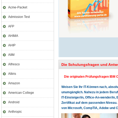
Acme-Packet
Admission Test
AFP
AHIMA
AHIP
AIIM
Alfresco
Die Schulungsfragen und Antw
Altiris
Die originalen Prüfungsfragen IBM C
Amazon
Weisen Sie Ihr IT-Können nach, absolv
unumgänglich. Nahezu in jedem Beruf o
American College
IT-Einsteiger/in, Office-An-wender/in, 
Android
Zertifikat auf dem passenden Niveau. 
von Microsoft, CompTIA, Adobe und Cer
Anthropic