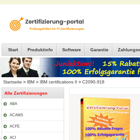
Start
Produktinfo
Software
Garantie
Zahlungs
Startseite
>
IBM
>
IBM certifications II
>
C2090-918
Alle Zertifizierungen
ABA
ACAMS
ACFE
ACI