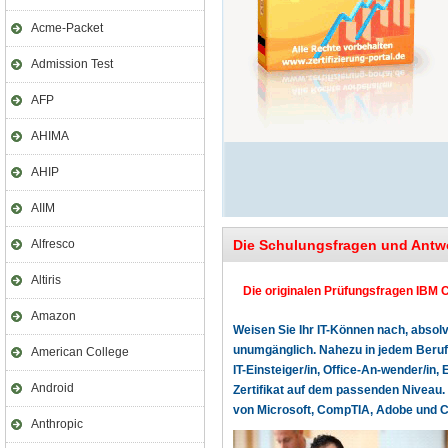
Acme-Packet
Admission Test
AFP
AHIMA
AHIP
AIIM
Alfresco
Die Schulungsfragen und Antw
Altiris
Die originalen Prüfungsfragen IBM C
Amazon
Weisen Sie Ihr IT-Können nach, absolv
unumgänglich. Nahezu in jedem Beruf o
American College
IT-Einsteiger/in, Office-An-wender/in, 
Android
Zertifikat auf dem passenden Niveau. 
von Microsoft, CompTIA, Adobe und Cer
Anthropic