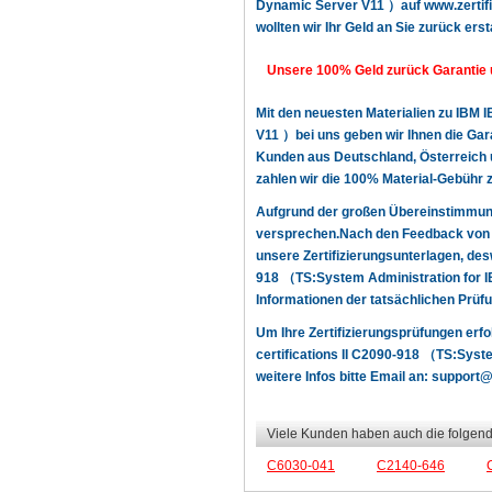
Dynamic Server V11 ）auf www.zertifiz
wollten wir Ihr Geld an Sie zurück erst
Unsere 100% Geld zurück Garantie 
Mit den neuesten Materialien zu IBM 
V11 ）bei uns geben wir Ihnen die Gara
Kunden aus Deutschland, Österreich u
zahlen wir die 100% Material-Gebühr 
Aufgrund der großen Übereinstimmun
versprechen.Nach den Feedback von u
unsere Zertifizierungsunterlagen, des
918 （TS:System Administration for 
Informationen der tatsächlichen Prüfu
Um Ihre Zertifizierungsprüfungen erf
certifications II C2090-918 （TS:Syst
weitere Infos bitte Email an:
support@z
Viele Kunden haben auch die folgend
C6030-041
C2140-646