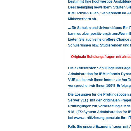
bestimmt Ihre hochwertige Ausbildung,
Bescheinigung bewerben? Starten Sie n
IBM C2090-918 an. Sie veredeln Ihr A
Mitbewerbern ab.
... für Schulen und Universitäten: Ein
kann es aber positiv ergänzen.Wenn Ih
bieten Sie auch eine größere Chance a
Schüler/innen bzw. Studierenden und 
Originale Schulungsfragen mit aktue
Die aktuelltesten Schulungsunterlag
Administration for IBM Informix Dyna
VUE stellen wir Ihnen immer zur Verfüg
versprechen wir Ihnen 100%-Erfolgsga
Die Lösungen für die Prüfungsbögen 
Server V11）mit den originalen Frage
Prüfunglingen zur Vorbereitung auf de
918（TS:System Administration for IB
bei www.zertifizierung-portal.de Ihre 
Falls Sie unsere Examensfragen mit A