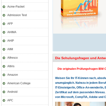
Acme-Packet
Admission Test
AFP
AHIMA
AHIP
AIIM
Alfresco
Die Schulungsfragen und Antw
Altiris
Die originalen Prüfungsfragen IBM C
Amazon
Weisen Sie Ihr IT-Können nach, absolv
unumgänglich. Nahezu in jedem Beruf o
American College
IT-Einsteiger/in, Office-An-wender/in, 
Android
Zertifikat auf dem passenden Niveau. 
von Microsoft, CompTIA, Adobe und Cer
APC