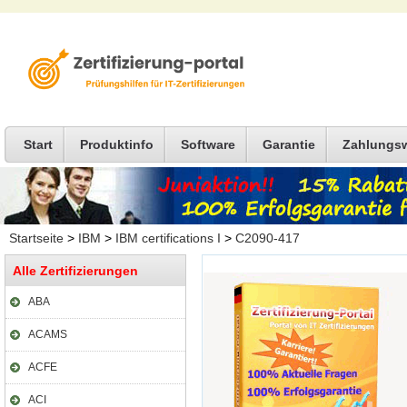
Start
Produktinfo
Software
Garantie
Zahlungs
Startseite
>
IBM
>
IBM certifications I
>
C2090-417
Alle Zertifizierungen
ABA
ACAMS
ACFE
ACI