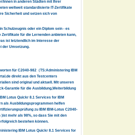
r/innen in anderen Städten mit Ihrer
en weltweit standardisierte IT-Zertifikate
re Sicherheit und setzen sich von
ein Schulzeugnis oder ein Diplom sein - es
 Zertifikate für die Lernenden anbieten kann,
s ist letztendlich im Interesse der
ei der Umsetzung.
ntworten für C2040-982（TS:Administering IBM
tal.de direkt aus den Testcenters
lien sind original und aktuell. Mit unseren
k-Garantie für die Ausbildung,Weiterbildung
BM Lotus Quickr 8.1 Services for IBM
rn als Ausbildungsprogrammen helfen
rtifizierungsprüfung zu IBM IBM-Lotus C2040-
ist mehr als 98%, so dass Sie mit den
 erfolgreich bestehen können.
istering IBM Lotus Quickr 8.1 Services for