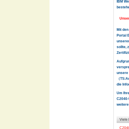
IBM Web
bestehe
Unser
Mit den
Portal 
unseren
sollte,
Zertifi
Aufgru
verspre
unsere 
（TS:Ad
die Inf
Um Ihre
C2040-9
weitere
Viele
C204