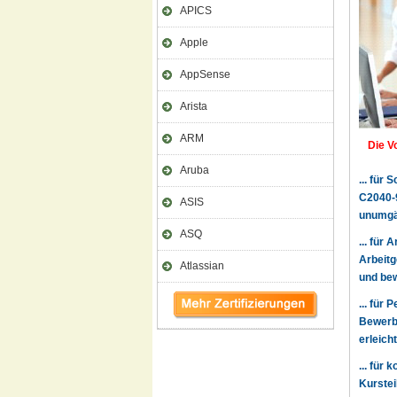
APICS
Apple
AppSense
Arista
ARM
Die Vo
Aruba
... für
C2040-9
ASIS
unumgä
ASQ
... für
Arbeitg
Atlassian
und bew
... für
Bewerbe
erleich
... für
Kurstei