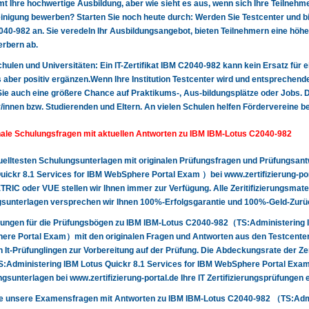
t Ihre hochwertige Ausbildung, aber wie sieht es aus, wenn sich Ihre Teilnehme
nigung bewerben? Starten Sie noch heute durch: Werden Sie Testcenter und biet
40-982 an. Sie veredeln Ihr Ausbildungsangebot, bieten Teilnehmern eine höhe
rbern ab.
 Schulen und Universitäten: Ein IT-Zertifikat IBM C2040-982 kann kein Ersatz für 
 aber positiv ergänzen.Wenn Ihre Institution Testcenter wird und entsprechende
Sie auch eine größere Chance auf Praktikums-, Aus-bildungsplätze oder Jobs. Da
/innen bzw. Studierenden und Eltern. An vielen Schulen helfen Fördervereine b
nale Schulungsfragen mit aktuellen Antworten zu IBM IBM-Lotus C2040-982
uelltesten Schulungsunterlagen mit originalen Prüfungsfragen und Prüfungsa
uickr 8.1 Services for IBM WebSphere Portal Exam ）bei www.zertifizierung-por
IC oder VUE stellen wir Ihnen immer zur Verfügung. Alle Zeritifizierungsmateria
sunterlagen versprechen wir Ihnen 100%-Erfolgsgarantie und 100%-Geld-Zurüc
ungen für die Prüfungsbögen zu IBM IBM-Lotus C2040-982（TS:Administering I
ere Portal Exam）mit den originalen Fragen und Antworten aus den Testcente
 It-Prüfunglingen zur Vorbereitung auf der Prüfung. Die Abdeckungsrate der Ze
Administering IBM Lotus Quickr 8.1 Services for IBM WebSphere Portal Exam )
gsunterlagen bei www.zertifizierung-portal.de Ihre IT Zertifizierungsprüfungen
ie unsere Examensfragen mit Antworten zu IBM IBM-Lotus C2040-982 （TS:Admin