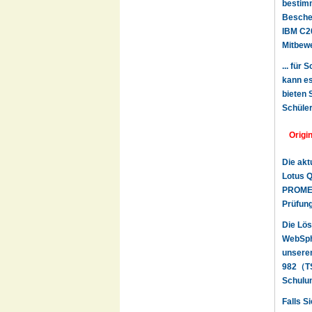
bestimm
Beschei
IBM C20
Mitbewe
... für
kann es
bieten 
Schüler
Origi
Die akt
Lotus Q
PROMETR
Prüfung
Die Lös
WebSph
unseren
982（TS:
Schulun
Falls S