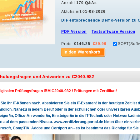
Anzahl:
170 Q&As
Aktulisiert:
01-08-2026
Die entsprechende Demo-Version zu 
PDF Version
Testsoftware Version
Preis:
€146.25
€39.99
SOFT(Softw
chulungsfragen und Antworten zu C2040-982
riginalen Prüfungsfragen IBM C2040-982 / Prüfungen mit Zertifikat!
Sie Ihr IT-Können nach, absolvieren Sie ein IT-Examen! In der heutigen Zeit is
glich. Nahezu in jedem Beruf oder in der schulischen oder universitären Ausbi
teiger/in, Office-An-wender/in, Einsteiger/in in die IT-Technik oder Netzwerkadmin
kat auf dem passenden Niveau. www.zertifizierung-portal.de bietet über ein verb
rosoft, CompTIA, Adobe und Certiport an - es ist bestimmt das Richtige für Sie 