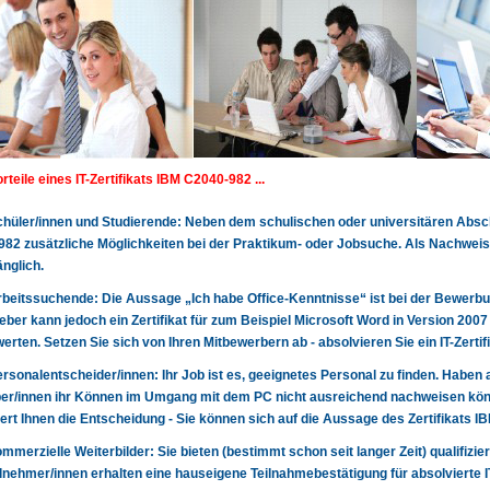
rteile eines IT-Zertifikats IBM C2040-982 ...
 Schüler/innen und Studierende: Neben dem schulischen oder universitären Absch
82 zusätzliche Möglichkeiten bei der Praktikum- oder Jobsuche. Als Nachwei
nglich.
 Arbeitssuchende: Die Aussage „Ich habe Office-Kenntnisse“ ist bei der Bewerbun
eber kann jedoch ein Zertifikat für zum Beispiel Microsoft Word in Version 200
erten. Setzen Sie sich von Ihren Mitbewerbern ab - absolvieren Sie ein IT-Zerti
 Personalentscheider/innen: Ihr Job ist es, geeignetes Personal zu finden. Haben 
r/innen ihr Können im Umgang mit dem PC nicht ausreichend nachweisen könn
tert Ihnen die Entscheidung - Sie können sich auf die Aussage des Zertifikats 
 kommerzielle Weiterbilder: Sie bieten (bestimmt schon seit langer Zeit) qualifizie
lnehmer/innen erhalten eine hauseigene Teilnahmebestätigung für absolvierte 