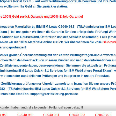
Sphere Portal Exam ）auf www.zertifizierung-portal.de benutzen und Ihre Zerti
n, wollten wir Ihr Geld an Sie zurück erstatten.
e 100% Geld zurück Garantie und 100%-Erfolg-Garantie!
 neuesten Materialien zu IBM IBM-Lotus C2040-982 （TS:Administering IBM Lot
Exam ）bei uns geben wir Ihnen die Garantie für eine erfolgreiche Prüfung! Wir
 Kunden aus Deutschland, Österreich und der Schweiz bekommen! Falls jemand 
 zahlen wir die 100% Material-Gebühr zurück. Wir übernehmen die volle
Geld-zur
zierungsprüfungen!
nd der großen Übereinstimmung mit den echten Prüfungsfragen-und Antworten
chen.Nach den Feedback von unseren Kunden und nach den Informationen aus 
Zertifizierungsunterlagen, deswegen können Sie immer die aktuellsten Prüfu
ministering IBM Lotus Quickr 8.1 Services for IBM WebSphere Portal Exam）v
ormationen der tatsächlichen Prüfungen und integrieren in unsere Produkte.
 Zertifizierungsprüfungen erfolgreich zu meistern, brauchen Sie nur unsere P
82 （TS:Administering IBM Lotus Quickr 8.1 Services for IBM WebSphere Port
 Infos bitte Email an:
support@zertifizierung-portal.de
 Kunden haben auch die folgenden Prüfungsfragen gekauft!
0-953
C2040-980
C2040-981
C2040-983
C2040-701