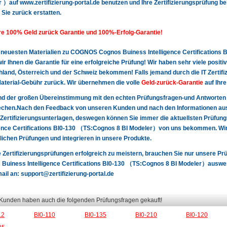
 ）auf www.zertifizierung-portal.de benutzen und Ihre Zertifizierungsprüfung bei
 Sie zurück erstatten.
e 100% Geld zurück Garantie und 100%-Erfolg-Garantie!
 neuesten Materialien zu COGNOS Cognos Buiness Intelligence Certifications
ir Ihnen die Garantie für eine erfolgreiche Prüfung! Wir haben sehr viele pos
land, Österreich und der Schweiz bekommen! Falls jemand durch die IT Zertifizie
terial-Gebühr zurück. Wir übernehmen die volle
Geld-zurück-Garantie
auf Ihre
nd der großen Übereinstimmung mit den echten Prüfungsfragen-und Antworten
chen.Nach den Feedback von unseren Kunden und nach den Informationen aus 
Zertifizierungsunterlagen, deswegen können Sie immer die aktuellsten Prüf
gence Certifications BI0-130 （TS:Cognos 8 BI Modeler）von uns bekommen. Wir 
lichen Prüfungen und integrieren in unsere Produkte.
 Zertifizierungsprüfungen erfolgreich zu meistern, brauchen Sie nur unsere
Buiness Intelligence Certifications BI0-130 （TS:Cognos 8 BI Modeler）auswendi
mail an:
support@zertifizierung-portal.de
 Kunden haben auch die folgenden Prüfungsfragen gekauft!
12
BI0-110
BI0-135
BI0-210
BI0-120