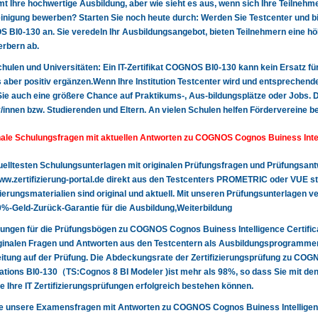
t Ihre hochwertige Ausbildung, aber wie sieht es aus, wenn sich Ihre Teilnehme
nigung bewerben? Starten Sie noch heute durch: Werden Sie Testcenter und biet
BI0-130 an. Sie veredeln Ihr Ausbildungsangebot, bieten Teilnehmern eine hö
rbern ab.
 Schulen und Universitäten: Ein IT-Zertifikat COGNOS BI0-130 kann kein Ersatz fü
 aber positiv ergänzen.Wenn Ihre Institution Testcenter wird und entsprechende
Sie auch eine größere Chance auf Praktikums-, Aus-bildungsplätze oder Jobs. Da
/innen bzw. Studierenden und Eltern. An vielen Schulen helfen Fördervereine b
nale Schulungsfragen mit aktuellen Antworten zu COGNOS Cognos Buiness Intell
uelltesten Schulungsunterlagen mit originalen Prüfungsfragen und Prüfungsa
w.zertifizierung-portal.de direkt aus den Testcenters PROMETRIC oder VUE ste
izierungsmaterialien sind original und aktuell. Mit unseren Prüfungsunterlagen
%-Geld-Zurück-Garantie für die Ausbildung,Weiterbildung
sungen für die Prüfungsbögen zu COGNOS Cognos Buiness Intelligence Certif
ginalen Fragen und Antworten aus den Testcentern als Ausbildungsprogrammen 
itung auf der Prüfung. Die Abdeckungsrate der Zertifizierungsprüfung zu COG
cations BI0-130（TS:Cognos 8 BI Modeler )ist mehr als 98%, so dass Sie mit den
de Ihre IT Zertifizierungsprüfungen erfolgreich bestehen können.
ie unsere Examensfragen mit Antworten zu COGNOS Cognos Buiness Intelligen