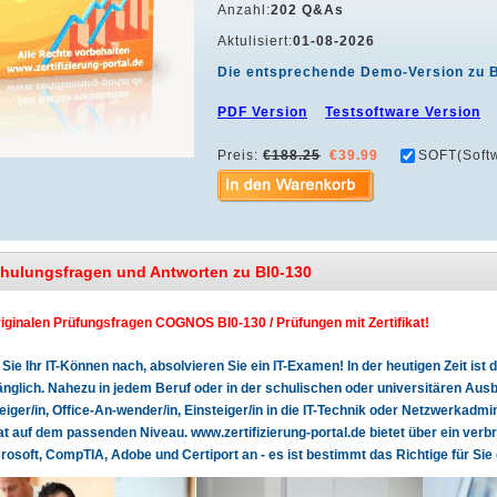
Anzahl:
202 Q&As
Aktulisiert:
01-08-2026
Die entsprechende Demo-Version zu 
PDF Version
Testsoftware Version
Preis:
€188.25
€39.99
SOFT(Softw
chulungsfragen und Antworten zu BI0-130
riginalen Prüfungsfragen COGNOS BI0-130 / Prüfungen mit Zertifikat!
Sie Ihr IT-Können nach, absolvieren Sie ein IT-Examen! In der heutigen Zeit is
glich. Nahezu in jedem Beruf oder in der schulischen oder universitären Ausbi
teiger/in, Office-An-wender/in, Einsteiger/in in die IT-Technik oder Netzwerkadmin
kat auf dem passenden Niveau. www.zertifizierung-portal.de bietet über ein verb
rosoft, CompTIA, Adobe und Certiport an - es ist bestimmt das Richtige für Sie 