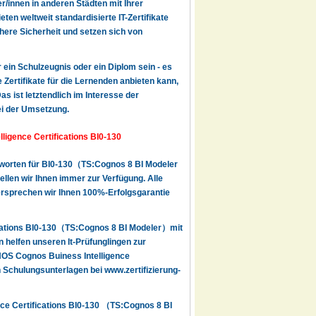
r/innen in anderen Städten mit Ihrer
en weltweit standardisierte IT-Zertifikate
here Sicherheit und setzen sich von
r ein Schulzeugnis oder ein Diplom sein - es
 Zertifikate für die Lernenden anbieten kann,
s ist letztendlich im Interesse der
ei der Umsetzung.
igence Certifications BI0-130
ntworten für BI0-130（TS:Cognos 8 BI Modeler
llen wir Ihnen immer zur Verfügung. Alle
 versprechen wir Ihnen 100%-Erfolgsgarantie
ications BI0-130（TS:Cognos 8 BI Modeler）mit
helfen unseren It-Prüfunglingen zur
NOS Cognos Buiness Intelligence
 Schulungsunterlagen bei www.zertifizierung-
ce Certifications BI0-130 （TS:Cognos 8 BI