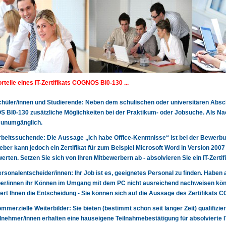
orteile eines IT-Zertifikats COGNOS BI0-130 ...
 Schüler/innen und Studierende: Neben dem schulischen oder universitären Abschl
BI0-130 zusätzliche Möglichkeiten bei der Praktikum- oder Jobsuche. Als Na
 unumgänglich.
 Arbeitssuchende: Die Aussage „Ich habe Office-Kenntnisse“ ist bei der Bewerbun
eber kann jedoch ein Zertifikat für zum Beispiel Microsoft Word in Version 200
erten. Setzen Sie sich von Ihren Mitbewerbern ab - absolvieren Sie ein IT-Zert
 Personalentscheider/innen: Ihr Job ist es, geeignetes Personal zu finden. Haben 
r/innen ihr Können im Umgang mit dem PC nicht ausreichend nachweisen könn
tert Ihnen die Entscheidung - Sie können sich auf die Aussage des Zertifikats
 kommerzielle Weiterbilder: Sie bieten (bestimmt schon seit langer Zeit) qualifizie
lnehmer/innen erhalten eine hauseigene Teilnahmebestätigung für absolvierte 