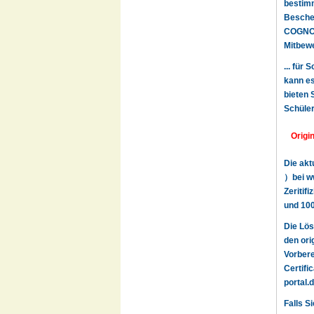
bestimm
Beschei
COGNOS 
Mitbewe
... für
kann es
bieten 
Schüler
Origi
Die akt
）bei ww
Zeritif
und 100
Die Lö
den ori
Vorbere
Certifi
portal.
Falls S