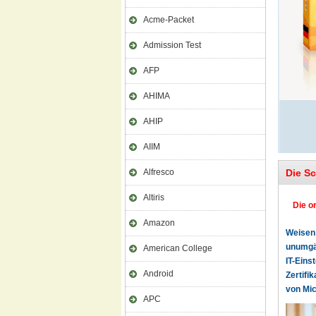
Acme-Packet
Admission Test
AFP
AHIMA
AHIP
AIIM
Alfresco
Die S
Altiris
Die o
Amazon
Weisen 
unumgän
American College
IT-Eins
Android
Zertifi
von Mic
APC