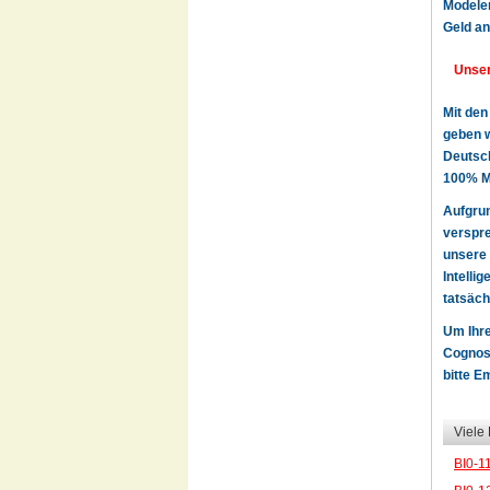
Modeler
Geld an
Unser
Mit den
geben w
Deutsch
100% Ma
Aufgru
verspre
unsere 
Intelli
tatsäch
Um Ihre
Cognos 
bitte E
Viele
BI0-1