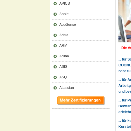
APICS
Apple
AppSense
Arista
ARM
Die V
Aruba
... für
COGNOS 
ASIS
nahezu
ASQ
... für
Arbeitg
Atlassian
und bew
... für
Bewerbe
erleich
... für
Kurstei