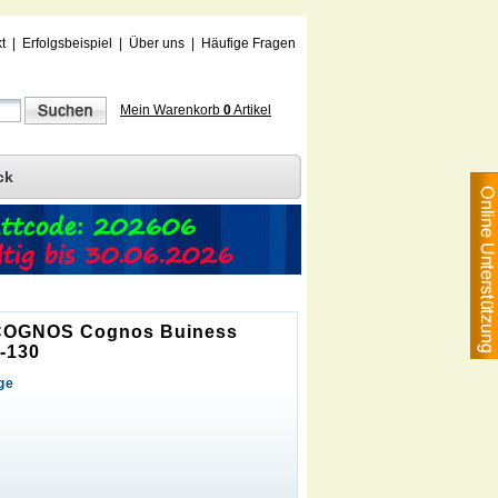
t
|
Erfolgsbeispiel
|
Über uns
|
Häufige Fragen
Mein Warenkorb
0
Artikel
ck
u COGNOS Cognos Buiness
0-130
ge