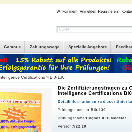
Willkommen!
Anmelden
Registrieren
Kontak
Garantie
Zahlungswege
Spezielle Angebote
Feedba
telligence Certifications
>
BI0-130
Die Zertifizierungsfragen z
Intelligence Certifications BI
Detailinformationen zu dieser Unterla
Prüfungsnummer:
BI0-130
Prüfungsname:
Cognos 8 BI Modeler
Version:
V22.19