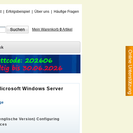
t
|
Erfolgsbeispiel
|
Über uns
|
Häufige Fragen
Mein Warenkorb
0
Artikel
ck
 Microsoft Windows Server
ge
englische Version) Configuring
ices