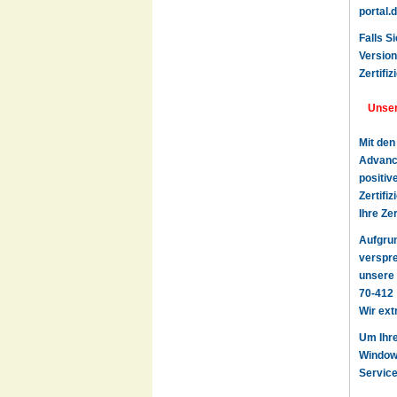
portal.
Falls S
Version
Zertifi
Unser
Mit den
Advance
positiv
Zertifi
Ihre Ze
Aufgru
verspre
unsere 
70-412
Wir ext
Um Ihre
Window
Service