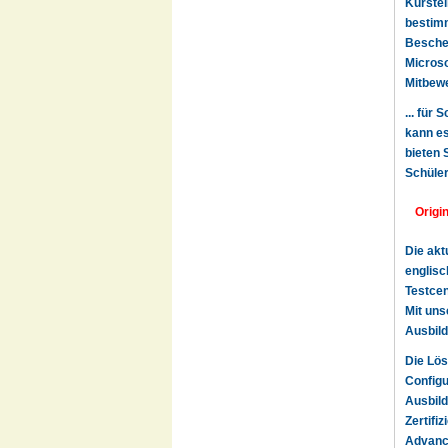
Kurstei
bestimm
Beschei
Microso
Mitbewe
... für
kann es
bieten 
Schüler
Origi
Die akt
englisc
Testcen
Mit uns
Ausbild
Die Lös
Configu
Ausbild
Zertifi
Advance