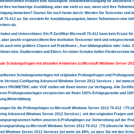
lnehmer/innen erhalten eine hauseigene Teilnahmebestätigung für absolvierte 
t Ihre hochwertige Ausbildung, aber wie sieht es aus, wenn sich Ihre Teilnehme
nigung bewerben? Starten Sie noch heute durch: Werden Sie Testcenter und biet
ft 70-412 an. Sie veredeln Ihr Ausbildungsangebot, bieten Teilnehmern eine hö
rbern ab.
 Schulen und Universitäten: Ein IT-Zertifikat Microsoft 70-412 kann kein Ersatz fü
 aber positiv ergänzen.Wenn Ihre Institution Testcenter wird und entsprechende
Sie auch eine größere Chance auf Praktikums-, Aus-bildungsplätze oder Jobs. Da
/innen bzw. Studierenden und Eltern. An vielen Schulen helfen Fördervereine b
nale Schulungsfragen mit aktuellen Antworten zu Microsoft Windows Server 20
uelltesten Schulungsunterlagen mit originalen Prüfungsfragen und Prüfungsan
he Version) Configuring Advanced Windows Server 2012 Services ）bei www.zert
ters PROMETRIC oder VUE stellen wir Ihnen immer zur Verfügung. Alle Zeritifizi
eren Prüfungsunterlagen versprechen wir Ihnen 100%-Erfolgsgarantie und 100
ung,Weiterbildung
ungen für die Prüfungsbögen zu Microsoft Windows Server 2012 70-412（TS:(de
ring Advanced Windows Server 2012 Services）mit den originalen Fragen und 
ungsprogrammen helfen unseren It-Prüfunglingen zur Vorbereitung auf der Pr
zierungsprüfung zu Microsoft Windows Server 2012 70-412（TS:(deutsche Versio
d Windows Server 2012 Services )ist mehr als 98%, so dass Sie mit den Schul