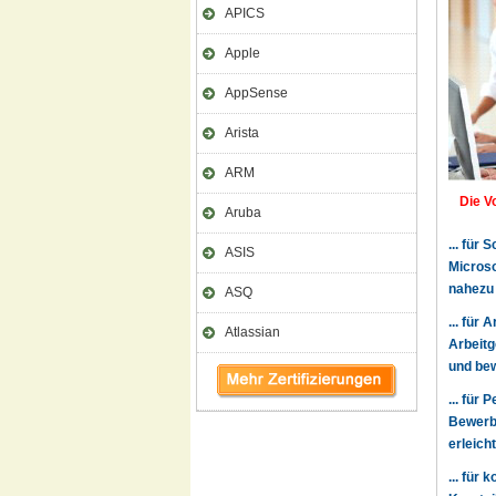
APICS
Apple
AppSense
Arista
ARM
Die Vo
Aruba
... für
ASIS
Microso
nahezu
ASQ
... für
Atlassian
Arbeitg
und bew
... für
Bewerbe
erleich
... für