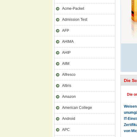
Acme-Packet
Admission Test
AFP
AHIMA
AHIP
AIIM
Alfresco
Die S
Altiris
Die o
Amazon
Weisen 
American College
unumgän
Android
IT-Eins
Zertifi
APC
von Mic