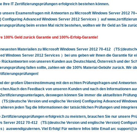
de Ihre IT Zertifizierungsprüfungen erfolgreich bestehen können.
ie unsere Examensfragen mit Antworten zu Microsoft Windows Server 2012 70
) Configuring Advanced Windows Server 2012 Services ）auf www.zertifizierung
zierungsprüfung beim ersten Mal nicht bestehen, wollten wir Ihr Geld an Sie zurü
e 100% Geld zurück Garantie und 100%-Erfolg-Garantie!
 neuesten Materialien zu Microsoft Windows Server 2012 70-412 （TS:(deutsche
d Windows Server 2012 Services ）bei uns geben wir Ihnen die Garantie für ein
e Rückantworten von unseren Kunden aus Deutschland, Österreich und der Sch
zierungsprüfung fallen sollte, zahlen wir die 100% Material-Gebühr zurück. Wir 
rtifizierungsprüfungen!
nd der großen Übereinstimmung mit den echten Prüfungsfragen-und Antworten
chen.Nach den Feedback von unseren Kunden und nach den Informationen aus 
Zertifizierungsunterlagen, deswegen können Sie immer die aktuellsten Prüfun
 （TS:(deutsche Version und englische Version) Configuring Advanced Windo
rahieren jeden Tag die Informationen der tatsächlichen Prüfungen und integrier
 Zertifizierungsprüfungen erfolgreich zu meistern, brauchen Sie nur unsere P
s Server 2012 70-412 （TS:(deutsche Version und englische Version) Configu
s）auswendigzulernen. Viel Erfolg! Für weitere Infos bitte Email an:
support@zer