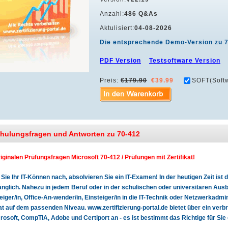
Anzahl:
486 Q&As
Aktulisiert:
04-08-2026
Die entsprechende Demo-Version zu 
PDF Version
Testsoftware Version
Preis:
€179.90
€39.99
SOFT(Softw
chulungsfragen und Antworten zu 70-412
riginalen Prüfungsfragen Microsoft 70-412 / Prüfungen mit Zertifikat!
Sie Ihr IT-Können nach, absolvieren Sie ein IT-Examen! In der heutigen Zeit is
glich. Nahezu in jedem Beruf oder in der schulischen oder universitären Ausbi
teiger/in, Office-An-wender/in, Einsteiger/in in die IT-Technik oder Netzwerkadmin
kat auf dem passenden Niveau. www.zertifizierung-portal.de bietet über ein verb
rosoft, CompTIA, Adobe und Certiport an - es ist bestimmt das Richtige für Sie 