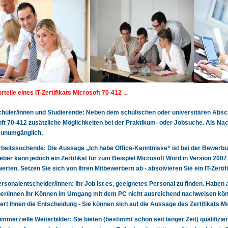
rteile eines IT-Zertifikats Microsoft 70-412 ...
 Schüler/innen und Studierende: Neben dem schulischen oder universitären Abschl
ft 70-412 zusätzliche Möglichkeiten bei der Praktikum- oder Jobsuche. Als N
 unumgänglich.
 Arbeitssuchende: Die Aussage „Ich habe Office-Kenntnisse“ ist bei der Bewerbun
eber kann jedoch ein Zertifikat für zum Beispiel Microsoft Word in Version 200
erten. Setzen Sie sich von Ihren Mitbewerbern ab - absolvieren Sie ein IT-Zertif
 Personalentscheider/innen: Ihr Job ist es, geeignetes Personal zu finden. Haben 
r/innen ihr Können im Umgang mit dem PC nicht ausreichend nachweisen könn
tert Ihnen die Entscheidung - Sie können sich auf die Aussage des Zertifikats M
 kommerzielle Weiterbilder: Sie bieten (bestimmt schon seit langer Zeit) qualifizie