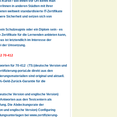
IT-Kurse? Bei Ihnen vor Ort kennt man
r/innen in anderen Städten mit Ihrer
en weltweit standardisierte IT-Zertifikate
here Sicherheit und setzen sich von
r ein Schulzeugnis oder ein Diplom sein - es
 Zertifikate für die Lernenden anbieten kann,
s ist letztendlich im Interesse der
ei der Umsetzung.
12 70-412
tworten für 70-412（TS:(deutsche Version und
ifizierung-portal.de direkt aus den
erungsmaterialien sind original und aktuell.
%-Geld-Zurück-Garantie für die
utsche Version und englische Version)
Antworten aus den Testcentern als
üfung. Die Abdeckungsrate der
n und englische Version) Configuring
ungsunterlagen bei www.zertifizierung-