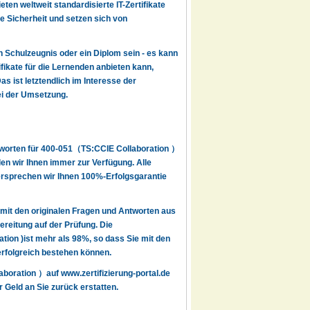
en weltweit standardisierte IT-Zertifikate
e Sicherheit und setzen sich von
ein Schulzeugnis oder ein Diplom sein - es kann
fikate für die Lernenden anbieten kann,
s ist letztendlich im Interesse der
ei der Umsetzung.
ntworten für 400-051（TS:CCIE Collaboration ）
en wir Ihnen immer zur Verfügung. Alle
 versprechen wir Ihnen 100%-Erfolgsgarantie
it den originalen Fragen und Antworten aus
reitung auf der Prüfung. Die
ion )ist mehr als 98%, so dass Sie mit den
 erfolgreich bestehen können.
boration ）auf www.zertifizierung-portal.de
r Geld an Sie zurück erstatten.