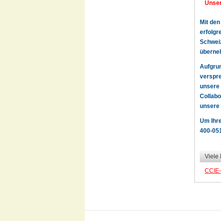
Unser
Mit den
erfolgr
Schweiz
überne
Aufgru
verspre
unsere 
Collabo
unsere 
Um Ihre
400-051
Viele
CCIE