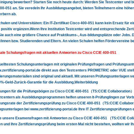
nigung bewerben? Starten Sie noch heute durch: Werden Sie Testcenter und biet
00-051 an. Sie veredeln Ihr Ausbildungsangebot, bieten Teilnehmern eine höher
rbern ab.
 Schulen und Universitäten: Ein IT-Zertifikat Cisco 400-051 kann kein Ersatz für 
 positiv ergänzen.Wenn Ihre Institution Testcenter wird und entsprechende Zerti
Sie auch eine größere Chance auf Praktikums-, Aus-bildungsplätze oder Jobs. Da
/innen bzw. Studierenden und Eltern. An vielen Schulen helfen Fördervereine b
nale Schulungsfragen mit aktuellen Antworten zu Cisco CCIE 400-051
uelltesten Schulungsunterlagen mit originalen Prüfungsfragen und Prüfungsa
.zertifizierung-portal.de direkt aus den Testcenters PROMETRIC oder VUE stell
izierungsmaterialien sind original und aktuell. Mit unseren Prüfungsunterlagen
%-Geld-Zurück-Garantie für die Ausbildung,Weiterbildung
ungen für die Prüfungsbögen zu Cisco CCIE 400-051（TS:CCIE Collaboration）m
tcentern als Ausbildungsprogrammen helfen unseren It-Prüfunglingen zur Vorbe
ngsrate der Zertifizierungsprüfung zu Cisco CCIE 400-051（TS:CCIE Collaborat
gsunterlagen bei www.zertifizierung-portal.de Ihre IT Zertifizierungsprüfungen
ie unsere Examensfragen mit Antworten zu Cisco CCIE 400-051 （TS:CCIE Colla
n und Ihre Zertifizierungsprüfung beim ersten Mal nicht bestehen, wollten wir Ih