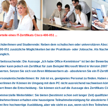
rteile eines IT-Zertifikats Cisco 400-051 ...
 Schüler/innen und Studierende: Neben dem schulischen oder universitären Abschl
00-051 zusätzliche Möglichkeiten bei der Praktikum- oder Jobsuche. Als Nach
nglich.
 Arbeitssuchende: Die Aussage „Ich habe Office-Kenntnisse“ ist bei der Bewerbun
eber kann jedoch ein Zertifikat für zum Beispiel Microsoft Word in Version 200
erten. Setzen Sie sich von Ihren Mitbewerbern ab - absolvieren Sie ein IT-Zertif
 Personalentscheider/innen: Ihr Job ist es, geeignetes Personal zu finden. Haben 
r/innen ihr Können im Umgang mit dem PC nicht ausreichend nachweisen könn
tert Ihnen die Entscheidung - Sie können sich auf die Aussage des Zertifikats 
 kommerzielle Weiterbilder: Sie bieten (bestimmt schon seit langer Zeit) qualifizie
lnehmer/innen erhalten eine hauseigene Teilnahmebestätigung für absolvierte 
t Ihre hochwertige Ausbildung, aber wie sieht es aus, wenn sich Ihre Teilnehme