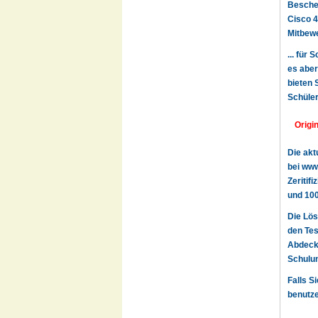
Beschei
Cisco 4
Mitbewe
... für
es aber
bieten 
Schüler
Origi
Die akt
bei www
Zeritif
und 100
Die Lös
den Tes
Abdecku
Schulun
Falls S
benutze