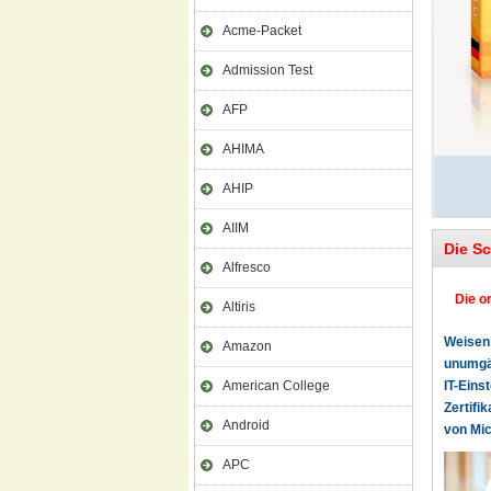
Acme-Packet
Admission Test
AFP
AHIMA
AHIP
AIIM
Die S
Alfresco
Die o
Altiris
Weisen 
Amazon
unumgän
American College
IT-Eins
Zertifi
Android
von Mic
APC