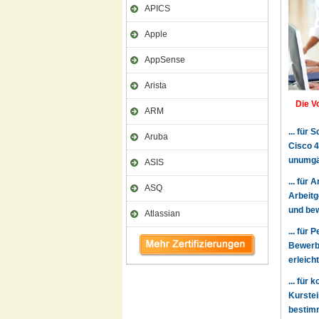
APICS
Apple
AppSense
Arista
Die Vo
ARM
... für
Aruba
Cisco 4
unumgä
ASIS
... für
ASQ
Arbeitg
und bew
Atlassian
... für
Bewerbe
erleich
... für
Kurstei
bestimm