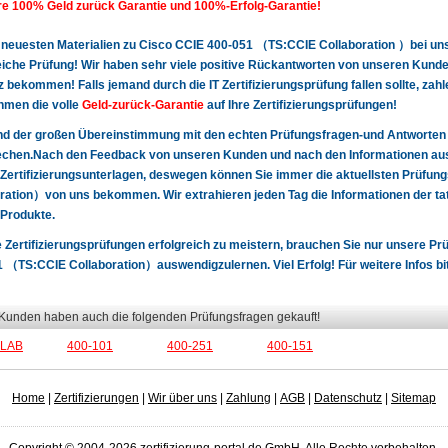
e 100% Geld zurück Garantie und 100%-Erfolg-Garantie!
 neuesten Materialien zu Cisco CCIE 400-051 （TS:CCIE Collaboration ）bei uns 
eiche Prüfung! Wir haben sehr viele positive Rückantworten von unseren Kund
 bekommen! Falls jemand durch die IT Zertifizierungsprüfung fallen sollte, zah
hmen die volle
Geld-zurück-Garantie
auf Ihre Zertifizierungsprüfungen!
nd der großen Übereinstimmung mit den echten Prüfungsfragen-und Antworten
chen.Nach den Feedback von unseren Kunden und nach den Informationen aus 
Zertifizierungsunterlagen, deswegen können Sie immer die aktuellsten Prüfu
ration）von uns bekommen. Wir extrahieren jeden Tag die Informationen der tat
Produkte.
 Zertifizierungsprüfungen erfolgreich zu meistern, brauchen Sie nur unsere P
 （TS:CCIE Collaboration）auswendigzulernen. Viel Erfolg! Für weitere Infos bi
 Kunden haben auch die folgenden Prüfungsfragen gekauft!
-LAB
400-101
400-251
400-151
Home
|
Zertifizierungen
|
Wir über uns
|
Zahlung
|
AGB
|
Datenschutz
|
Sitemap