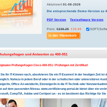
Aktulisiert:
01-08-2026
Die entsprechende Demo-Version zu 
PDF Version
Testsoftware Version
Preis:
€236.25
€39.99
SOFT(Softw
chulungsfragen und Antworten zu 400-051
riginalen Prüfungsfragen Cisco 400-051 / Prüfungen mit Zertifikat!
Sie Ihr IT-Können nach, absolvieren Sie ein IT-Examen! In der heutigen Zeit is
glich. Nahezu in jedem Beruf oder in der schulischen oder universitären Ausbi
teiger/in, Office-An-wender/in, Einsteiger/in in die IT-Technik oder Netzwerkadmin
kat auf dem passenden Niveau. www.zertifizierung-portal.de bietet über ein verb
rosoft, CompTIA, Adobe und Certiport an - es ist bestimmt das Richtige für Sie 