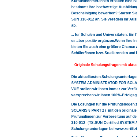
Kursteilnehmer/innen erhalten eine h
bestimmt Ihre hochwertige Ausbildung,
Bescheinigung bewerben? Starten Sie n
SUN 310-012 an. Sie veredeln Ihr Aus
ab.
... für Schulen und Universitäten: Ein
es aber positiv ergänzen.Wenn Ihre In
bieten Sie auch eine größere Chance a
Schüler/innen bzw. Studierenden und 
Originale Schulungsfragen mit aktu
Die aktuelltesten Schulungsunterlag
SYSTEM ADMINISTRATOR FOR SOLARIS 
VUE stellen wir Ihnen immer zur Verfüg
versprechen wir Ihnen 100%-Erfolgsga
Die Lösungen für die Prüfungsböge
SOLARIS 8 PART 2）mit den originalen
Prüfunglingen zur Vorbereitung auf d
310-012（TS:SUN Certified SYSTEM A
Schulungsunterlagen bei www.zertifizi