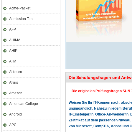
Acme-Packet
Admission Test
AFP
AHIMA
AHIP
AIIM
Alfresco
Die Schulungsfragen und Antwo
Altiris
Die originalen Prüfungsfragen SUN 3
Amazon
Weisen Sie Ihr IT-Können nach, absolv
American College
unumgänglich. Nahezu in jedem Beruf o
Android
IT-Einsteiger/in, Office-An-wender/in, 
Zertifikat auf dem passenden Niveau. 
APC
von Microsoft, CompTIA, Adobe und Cer