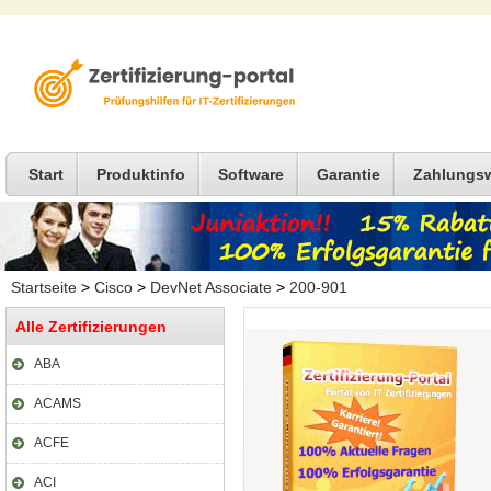
Start
Produktinfo
Software
Garantie
Zahlungs
Startseite
>
Cisco
>
DevNet Associate
>
200-901
Alle Zertifizierungen
ABA
ACAMS
ACFE
ACI