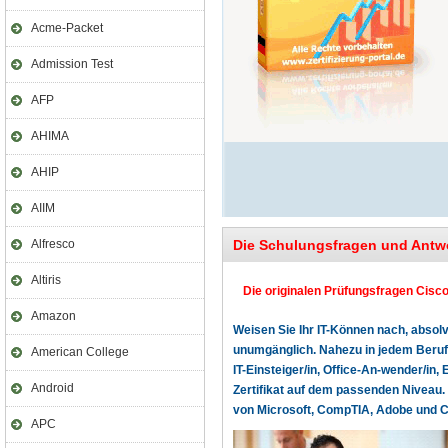
Acme-Packet
Admission Test
AFP
AHIMA
AHIP
AIIM
Alfresco
Die Schulungsfragen und Antwo
Altiris
Die originalen Prüfungsfragen Cisco 
Amazon
Weisen Sie Ihr IT-Können nach, absolv
unumgänglich. Nahezu in jedem Beruf o
American College
IT-Einsteiger/in, Office-An-wender/in, 
Android
Zertifikat auf dem passenden Niveau. 
von Microsoft, CompTIA, Adobe und Cer
APC