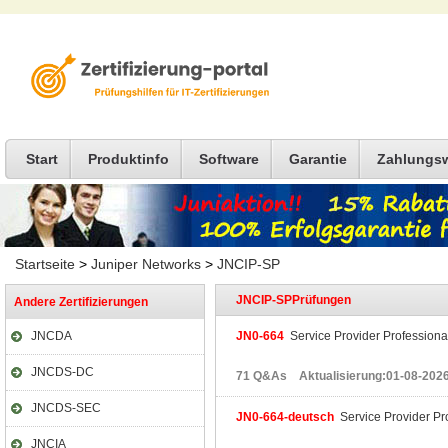
Start
Produktinfo
Software
Garantie
Zahlungs
Startseite
>
Juniper Networks
>
JNCIP-SP
JNCIP-SPPrüfungen
Andere Zertifizierungen
JNCDA
JN0-664
Service Provider Professiona
JNCDS-DC
71 Q&As Aktualisierung:01-08-202
JNCDS-SEC
JN0-664-deutsch
Service Provider Pr
JNCIA