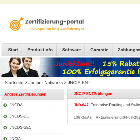
Start
Produktinfo
Software
Garantie
Zahlungs
Startseite
>
Juniper Networks
>
JNCIP-ENT
JNCIP-ENTPrüfungen
Andere Zertifizierungen
JNCDA
JN0-647
Enterprise Routing and Switc
JNCDS-DC
136 Q&As Aktualisierung:04-08-20
JNCDS-SEC
JNCIA