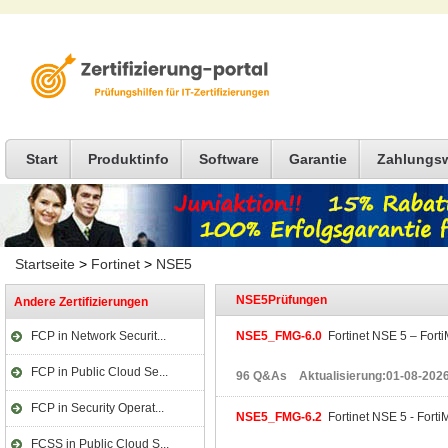
Start
Produktinfo
Software
Garantie
Zahlungs
Startseite
>
Fortinet
>
NSE5
NSE5Prüfungen
Andere Zertifizierungen
FCP in Network Securit...
NSE5_FMG-6.0
Fortinet NSE 5 – Fort
FCP in Public Cloud Se...
96 Q&As Aktualisierung:01-08-202
FCP in Security Operat...
NSE5_FMG-6.2
Fortinet NSE 5 - Forti
FCSS in Public Cloud S...