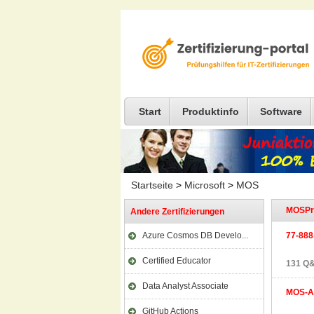
Start
Produktinfo
Software
Startseite
>
Microsoft
>
MOS
MOSPr
Andere Zertifizierungen
Azure Cosmos DB Develo...
77-888
Certified Educator
131 Q&
Data Analyst Associate
MOS-A
GitHub Actions