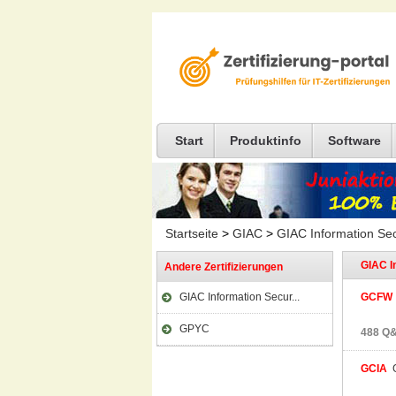
Start
Produktinfo
Software
Startseite
>
GIAC
>
GIAC Information Sec
GIAC I
Andere Zertifizierungen
GIAC Information Secur...
GCFW
GPYC
488 Q&
GCIA
G