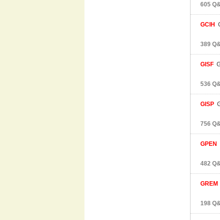
605 Q&
GCIH
G
389 Q&
GISF
GI
536 Q&
GISP
GI
756 Q&
GPEN
G
482 Q&
GREM
198 Q&