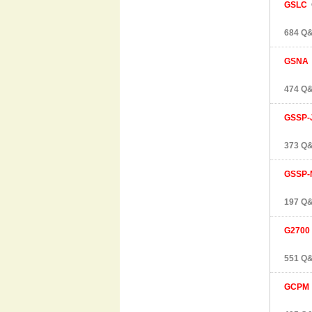
GSLC
G
684 Q&
GSNA
474 Q&
GSSP-
373 Q&
GSSP-
197 Q&
G2700
551 Q&
GCPM