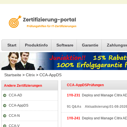
Start
Produktinfo
Software
Garantie
Zahlungs
Startseite
>
Citrix
>
CCA-AppDS
CCA-AppDSPrüfungen
Andere Zertifizierungen
CCA-AD
1Y0-231
Deploy and Manage Citrix ADC
CCA-AppDS
91 Q&As Aktualisierung:01-08-202
CCA-N
1Y0-241
Deploy and Manage Citrix AD
CCA-V